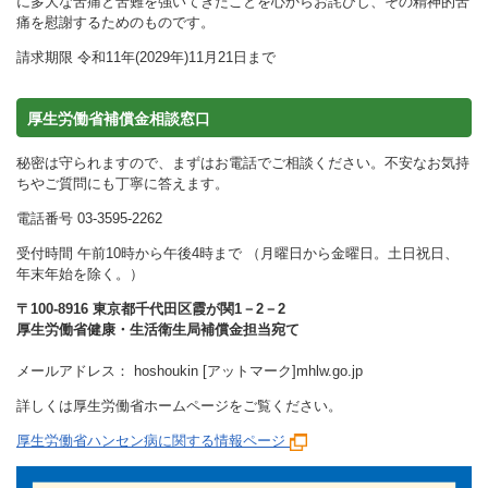
に多大な苦痛と苦難を強いてきたことを心からお詫びし、その精神的苦
痛を慰謝するためのものです。
請求期限 令和11年(2029年)11月21日まで
厚生労働省補償金相談窓口
秘密は守られますので、まずはお電話でご相談ください。不安なお気持
ちやご質問にも丁寧に答えます。
電話番号 03-3595-2262
受付時間 午前10時から午後4時まで （月曜日から金曜日。土日祝日、
年末年始を除く。）
〒100-8916 東京都千代田区霞が関1－2－2
厚生労働省健康・生活衛生局補償金担当宛て
メールアドレス： hoshoukin [アットマーク]mhlw.go.jp
詳しくは厚生労働省ホームページをご覧ください。
厚生労働省ハンセン病に関する情報ページ