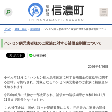
本
ふりがなをつける
背景色
白
青
黒
読み上げる
文
文字サイズ
縮小
標準
拡大
へ
HOME
›
健康・福祉
›
健康増進
›
ハンセン病元患者様のご家族に対する補償金制度につい
て
ハンセン病元患者様のご家族に対する補償金制度について
2026年4月6日
令和元年11月に「ハンセン病元患者家族に対する補償金の支給等に関す
る法律」が施行され、対象となるハンセン病元患者のご家族に補償金が
支給されます。
令和6年6月に法律が一部改正され、補償金の請求期限が令和11年11月
21日まで延長となりました。
この補償金は、国が、誤った隔離政策により、元患者のご家族の皆様