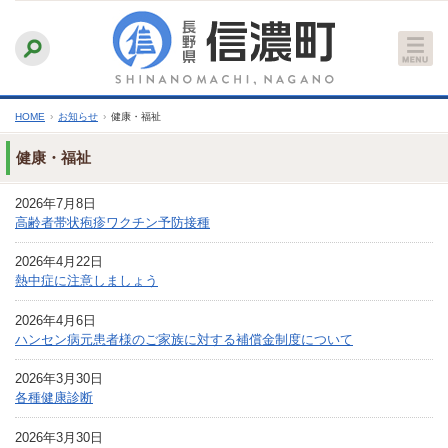
本
ふりがなをつける
背景色
白
青
黒
読み上げる
文
文字サイズ
縮小
標準
拡大
へ
HOME
›
お知らせ
›
健康・福祉
健康・福祉
2026年7月8日
高齢者帯状疱疹ワクチン予防接種
2026年4月22日
熱中症に注意しましょう
2026年4月6日
ハンセン病元患者様のご家族に対する補償金制度について
2026年3月30日
各種健康診断
2026年3月30日