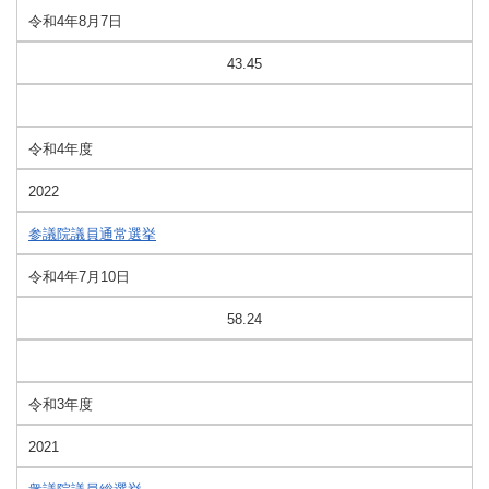
令和4年8月7日
43.45
令和4年度
2022
参議院議員通常選挙
令和4年7月10日
58.24
令和3年度
2021