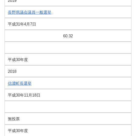
2019
長野県議会議員一般選挙
平成31年4月7日
60.32
平成30年度
2018
信濃町長選挙
平成30年11月18日
無投票
平成30年度