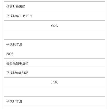
信濃町長選挙
平成18年11月19日
75.43
平成18年度
2006
長野県知事選挙
平成18年8月6月
67.63
平成17年度