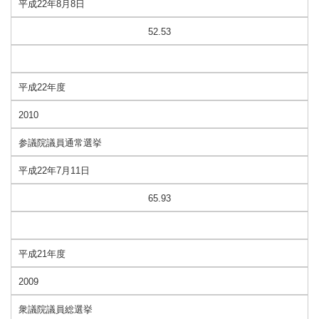
平成22年8月8日
52.53
平成22年度
2010
参議院議員通常選挙
平成22年7月11日
65.93
平成21年度
2009
衆議院議員総選挙