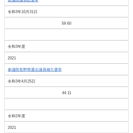
衆議院議員総選挙
令和3年10月31日
59.60
令和3年度
2021
参議院長野県選出議員補欠選挙
令和3年4月25日
44.11
令和2年度
2021