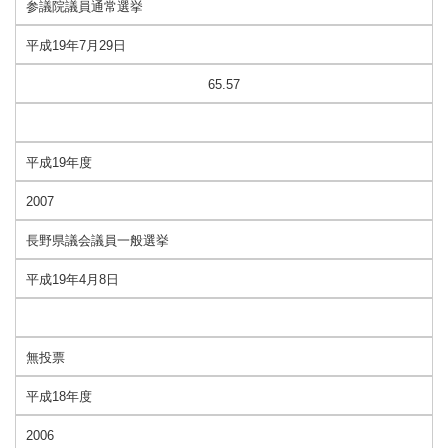
参議院議員通常選挙
平成19年7月29日
65.57
平成19年度
2007
長野県議会議員一般選挙
平成19年4月8日
無投票
平成18年度
2006