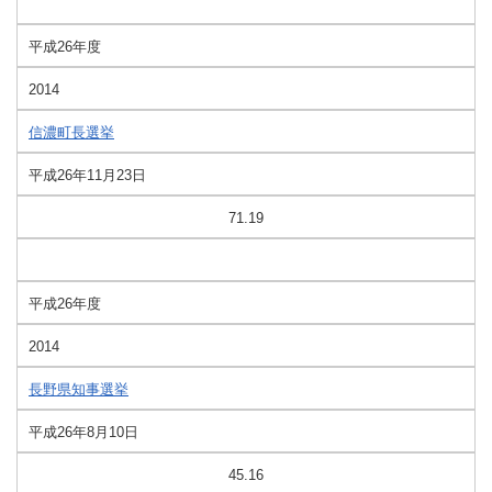
平成26年度
2014
信濃町長選挙
平成26年11月23日
71.19
平成26年度
2014
長野県知事選挙
平成26年8月10日
45.16