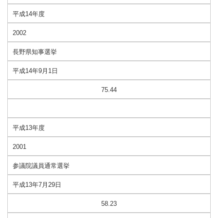
平成14年度
2002
長野県知事選挙
平成14年9月1日
75.44
平成13年度
2001
参議院議員通常選挙
平成13年7月29日
58.23