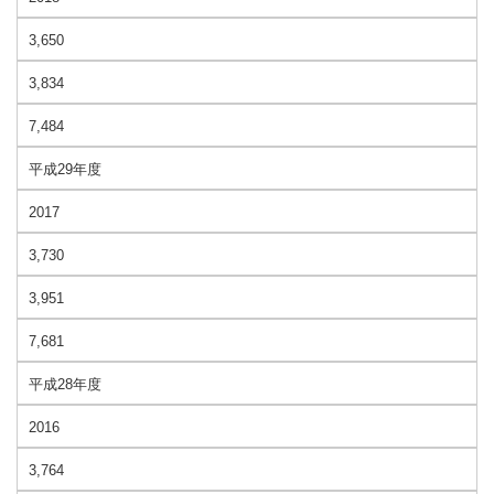
3,650
3,834
7,484
平成29年度
2017
3,730
3,951
7,681
平成28年度
2016
3,764