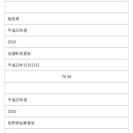
無投票
平成22年度
2010
信濃町長選挙
平成22年11月21日
76.94
平成22年度
2010
長野県知事選挙