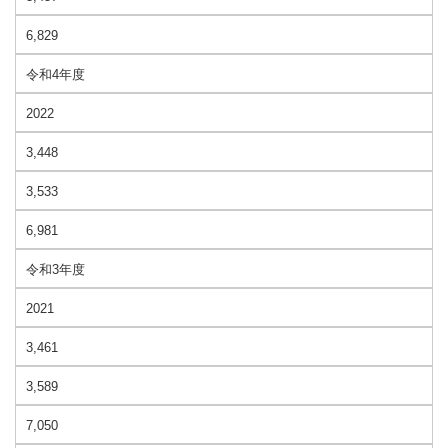
6,829
令和4年度
2022
3,448
3,533
6,981
令和3年度
2021
3,461
3,589
7,050