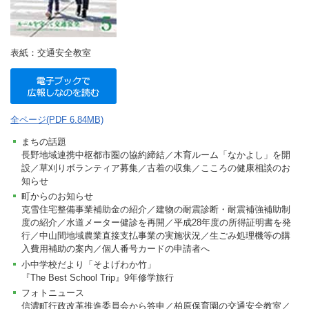
表紙：交通安全教室
全ページ(PDF 6.84MB)
まちの話題
長野地域連携中枢都市圏の協約締結／木育ルーム「なかよし」を開
設／草刈りボランティア募集／古着の収集／こころの健康相談のお
知らせ
町からのお知らせ
克雪住宅整備事業補助金の紹介／建物の耐震診断・耐震補強補助制
度の紹介／水道メーター健診を再開／平成28年度の所得証明書を発
行／中山間地域農業直接支払事業の実施状況／生ごみ処理機等の購
入費用補助の案内／個人番号カードの申請者へ
小中学校だより「そよげわか竹」
『The Best School Trip』9年修学旅行
フォトニュース
信濃町行政改革推進委員会から答申／柏原保育園の交通安全教室／