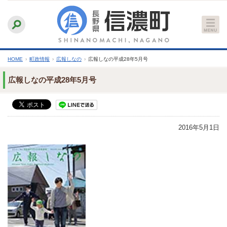
本
ふりがなをつける
背景色
白
青
黒
読み上げる
文
文字サイズ
縮小
標準
拡大
へ
HOME
›
町政情報
›
広報しなの
›
広報しなの平成28年5月号
広報しなの平成28年5月号
2016年5月1日