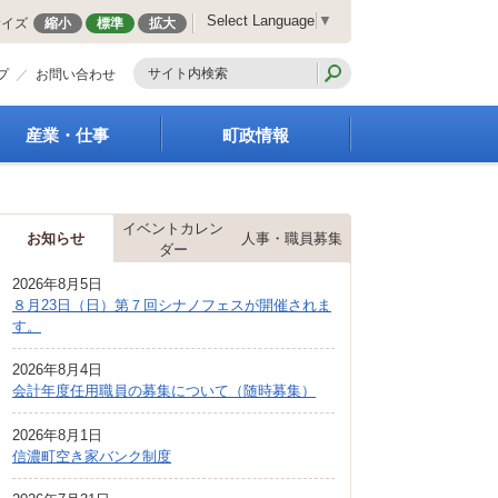
Select Language
▼
サイズ
縮小
標準
拡大
プ
お問い合わせ
産業・仕事
町政情報
経営支援・金融支援
町の概要
就労支援
組織案内
イベントカレン
商工業振興
庁舎案内
お知らせ
人事・職員募集
ダー
農林業振興
町長の部屋
2026年8月5日
届出・証明・法令・規
町議会
８月23日（日）第７回シナノフェスが開催されま
制
施策・計画
す。
企業の税金
都市整備
入札・契約
2026年8月4日
地籍調査
会計年度任用職員の募集について（随時募集）
指定管理者制度
選挙
求人情報
財政・行政改革
2026年8月1日
信濃町空き家バンク制度
人事・職員募集
統計・人口