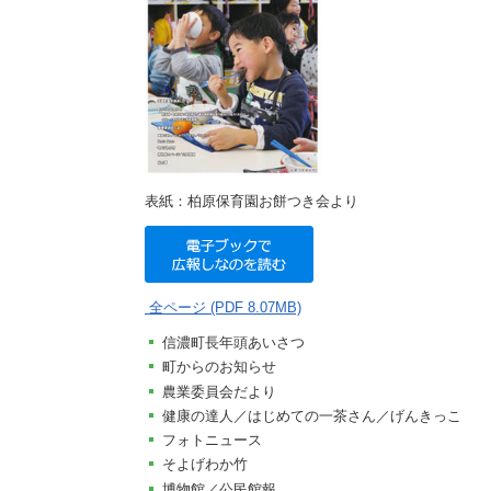
施設
町民活動
相談窓口
ペット
表紙：柏原保育園お餅つき会より
全ページ
(PDF 8.07MB)
信濃町長年頭あいさつ
町からのお知らせ
農業委員会だより
健康の達人／はじめての一茶さん／げんきっこ
フォトニュース
そよげわか竹
博物館／公民館報