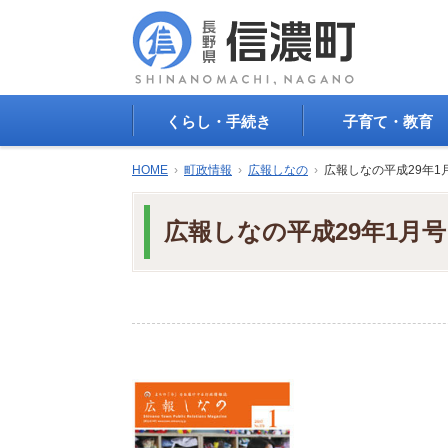
くらし・手続き
子育て・教育
戸籍・印鑑登録・住民
子育て支援
HOME
›
町政情報
›
広報しなの
›
広報しなの平成29年1
登録
母子の健康・予防接
防災情報
母子の保健
広報しなの平成29年1月号
年金・保険
保育園・幼稚園
税金
小学校・中学校
住まい
生涯学習
公共交通
教育委員会
ごみ・リサイクル
教育相談
上水道・下水道
人権・平和啓発
生活道路
学校給食
交通安全・防犯
図書
環境
国民スポーツ大会