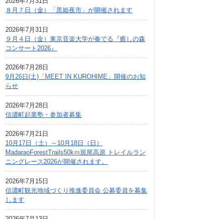
2026年7月31日
広報しなの
８月７日（金）「黒姫夜市」が開催されます
町制70周年記念
2026年7月31日
９月４日（金）東京音楽大学が奏でる『癒しの森
コンサート2026』
2026年7月28日
9月26日(土)「MEET IN KUROHIME」開催のお知
らせ
2026年7月28日
信濃町起業塾・参加者募集
2026年7月21日
10月17日（土）～10月18日（日）
MadaraoForestTrails50kｍ斑尾高原 トレイルラン
ニングレース2026が開催されます。
2026年7月15日
信濃町観光地域づくり推進委員会 公募委員を募集
します
2026年7月13日