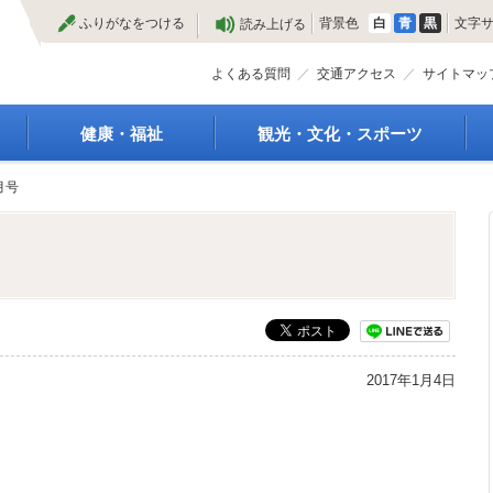
本
ふりがなをつける
背景色
白
青
黒
文字
読み上げる
文
へ
よくある質問
交通アクセス
サイトマッ
健康・福祉
観光・文化・スポーツ
高齢者福祉
観光
月号
種
介護保険
特産物
障がい・福祉
文化・芸術
救急医療
文化財
保健・健康・医療
施設
母子保健
合宿
健康増進
スポーツ
予防接種
まつり
2017年1月4日
食育
国内・国際交流