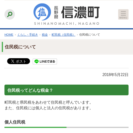
本
ふりがなをつける
背景色
白
青
黒
読み上げる
文
文字サイズ
縮小
標準
拡大
へ
HOME
›
くらし・手続き
›
税金
›
町民税（住民税）
›
住民税について
住民税について
2018年5月22日
住民税ってどんな税金？
町民税と県民税をあわせて住民税と呼んでいます。
また、住民税には個人と法人の住民税があります。
個人住民税