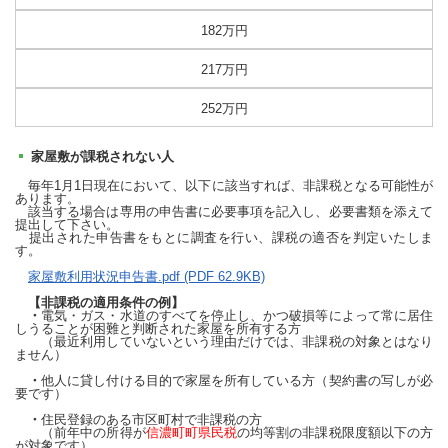
182万円
217万円
252万円
家屋敷が課税されない人
毎年1月1日現在において、以下に該当すれば、非課税となる可能性が
あります。
該当する場合は専用の申告書に必要事項を記入し、必要書類を添えて
提出して下さい。
提出された申告書をもとに調査を行い、課税の適否を判定いたしま
す。
家屋敷利用状況申告書.pdf (PDF 62.9KB)
【非課税の適用条件の例】
・
電気・ガス・水道のすべてを停止し、かつ破損等によって常に居住
しうることが困難と判断された家屋を所有する方
（最近利用していないという理由だけでは、非課税の対象とはなり
ません）
・
他人に貸し付ける目的で家屋を所有している方（契約書の写しが必
要です）
・
住民登録のある市区町村で非課税の方
（前年中の所得が
信濃町町県民税
の均等割の非課税限度額以下の方
が対象です）