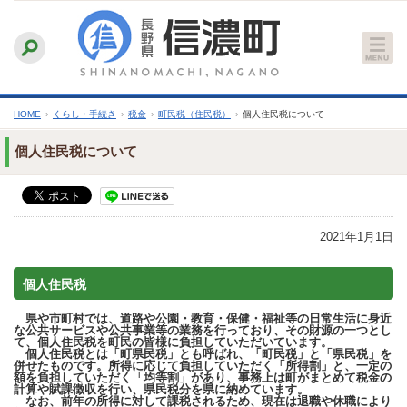
本
ふりがなをつける
背景色
白
青
黒
読み上げる
文
文字サイズ
縮小
標準
拡大
へ
HOME
›
くらし・手続き
›
税金
›
町民税（住民税）
›
個人住民税について
個人住民税について
2021年1月1日
個人住民税
県や市町村では、道路や公園・教育・保健・福祉等の日常生活に身近
な公共サービスや公共事業等の業務を行っており、その財源の一つとし
て、個人住民税を町民の皆様に負担していただいています。
個人住民税とは「町県民税」とも呼ばれ、「町民税」と「県民税」を
併せたものです。所得に応じて負担していただく「所得割」と、一定の
額を負担していただく「均等割」があり、事務上は町がまとめて税金の
計算や賦課徴収を行い、県民税分を県に納めています。
なお、前年の所得に対して課税されるため、現在は退職や休職により