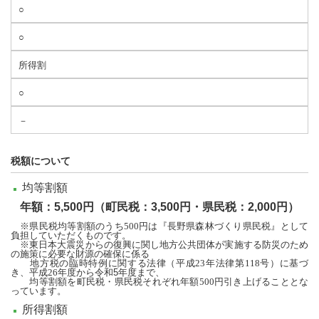
○
○
所得割
○
－
税額について
均等割額
年額：5,500円（町民税：3,500円・県民税：2,000円）
※
県民税均等割額のうち
500
円は『長野県森林づくり県民税』として
負担していただくものです。
※
東日本大震災からの復興に関し地方公共団体が実施する防災のため
の施策に必要な財源の確保に係る
地方税の臨時特例に関する法律（平成
23
年法律第
118
号）に基づ
き、平成
26
年度から令和5年度まで、
均等割額を町民税・県民税それぞれ年額
500
円引き上げることとな
っています。
所得割額