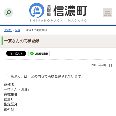
本
ふりがなをつける
背景色
白
青
黒
読み上げる
文
文字サイズ
縮小
標準
拡大
へ
HOME
›
記事
›
一茶さんの商標登録
一茶さんの商標登録
2016年9月1日
「一茶さん」は下記の内容で商標登録されています。
商標名
一茶さん（図形）
商標権者
信濃町
指定区分
第41類