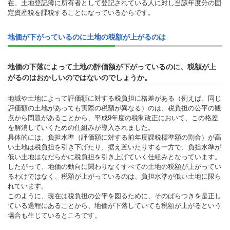
在、土地登記簿に所有者として登記されている人に対し当該年度分の固
定資産税を課税することになっているからです。
地価が下がっているのに土地の税額が上がるのは
地価の下落によって土地の評価額が下がっているのに、税額が上
がるのはおかしいのではないのでしょうか。
地域や土地によって評価額に対する税負担に格差がある（例えば、同じ
評価額の土地があっても実際の税額が異なる）のは、税負担の公平の観
点から問題があることから、平成9年度の税制改正において、この格差
を解消していくための仕組みが導入されました。
具体的には、負担水準（評価額に対する前年度課税標準額の割合）が高
い土地は税負担を引き下げたり、据え置いたりする一方で、負担水準が
低い土地はなだらかに税負担を引き上げていく仕組みとなっています。
したがって、地価の動向に関わりなくすべての土地の税額が上がってい
るわけではなく、税額が上がっているのは、負担水準が低い土地に限ら
れています。
このように、現在は税負担の公平を図るために、そのばらつきを是正し
ている過程にあることから、地価が下落していても税額が上がるという
場合も生じているところです。