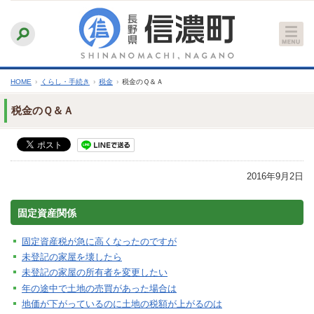
本
ふりがなをつける
背景色
白
青
黒
読み上げる
文
文字サイズ
縮小
標準
拡大
へ
HOME
›
くらし・手続き
›
税金
›
税金のＱ＆Ａ
税金のＱ＆Ａ
2016年9月2日
固定資産関係
固定資産税が急に高くなったのですが
未登記の家屋を壊したら
未登記の家屋の所有者を変更したい
年の途中で土地の売買があった場合は
地価が下がっているのに土地の税額が上がるのは