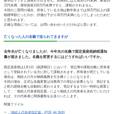
基準以下ですと課税がされません。具体的には土地30万円未満、家屋20
万円未満、償却資産150万円未満ですと、課税がされません。
今回のご質問の場合、所有している土地は数年前までは30万円以上の課
税標準額だったのが、評価が下がり30万円未満になってしまったためだ
と思われます。
正確な理由については、お問い合わせいただければと思います。
亡くなった人の名義で送られてきますが
去年夫が亡くなりましたが、今年夫の名義で固定資産税納税通知
書が届きました。名義を変更するにはどうすればいいですか。
固定資産税は1月1日（賦課期日）において、登記簿や課税台帳に所有者
として登録されている方に対して課税されます。所有者が死亡している
場合は、相続人の方が納税義務を引き継ぐことになります。
今回の場合、正式な名義変更は法務局での登記が必要となり、登記する
と町の課税台帳も自動的に変わります。登記するまでの一時的な措置と
して、「相続人代表者指定届」により相続人の代表者を決めていただけ
れば、その代表者に関係書類をお送りいたします。
関連ファイル
「相続人代表者指定届」(PDF 44.3KB)