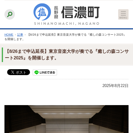
本
ふりがなをつける
背景色
白
青
黒
読み上げる
文
文字サイズ
縮小
標準
拡大
へ
HOME
›
記事
›
【8/26まで申込延長】東京音楽大学が奏でる『癒しの森コンサート2025』
を開催します。
【8/26まで申込延長】東京音楽大学が奏でる『癒しの森コンサ
ート2025』を開催します。
2025年8月22日