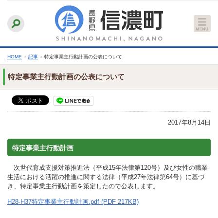
本
ふりがなをつける
背景色
白
青
黒
読み上げる
文
文字サイズ
縮小
標準
拡大
へ
HOME
›
記事
›
特定事業主行動計画の公表について
特定事業主行動計画の公表について
2017年8月14日
特定事業主行動計画
次世代育成支援対策推進法（平成15年法律第120号）及び女性の職業
生活における活躍の推進に関する法律（平成27年法律第64号）に基づ
き、特定事業主行動計画を策定したので公表します。
H28-H37特定事業主行動計画.pdf (PDF 217KB)