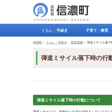
くらし・手続き
子育て・教育
戸籍・印鑑登録・住民
子育て支援
HOME
›
くらし・手続き
›
防災情報
›
弾道ミサイル落下
登録
母子の健康・予防接
防災情報
母子の保健
弾道ミサイル落下時の行
年金・保険
保育園・幼稚園
税金
小学校・中学校
住まい
生涯学習
公共交通
教育委員会
ごみ・リサイクル
教育相談
上水道・下水道
人権・平和啓発
生活道路
学校給食
弾道ミサイル落下時の行動について
交通安全・防犯
図書
環境
国民スポーツ大会
弾道ミサイルは、発射からわずか10分もしないうち