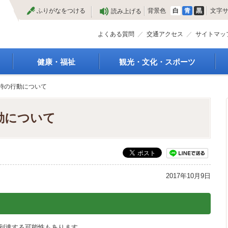
本
ふりがなをつける
背景色
白
青
黒
文字
読み上げる
文
へ
よくある質問
交通アクセス
サイトマッ
健康・福祉
観光・文化・スポーツ
高齢者福祉
観光
時の行動について
種
介護保険
特産物
障がい・福祉
文化・芸術
動について
救急医療
文化財
保健・健康・医療
施設
母子保健
合宿
健康増進
スポーツ
予防接種
まつり
2017年10月9日
食育
国内・国際交流
に到達する可能性もあります。