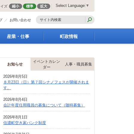
Select Language
▼
サイズ
縮小
標準
拡大
プ
お問い合わせ
産業・仕事
町政情報
経営支援・金融支援
町の概要
就労支援
組織案内
イベントカレン
商工業振興
庁舎案内
お知らせ
人事・職員募集
ダー
農林業振興
町長の部屋
2026年8月5日
届出・証明・法令・規
町議会
８月23日（日）第７回シナノフェスが開催されま
制
施策・計画
す。
企業の税金
都市整備
入札・契約
2026年8月4日
地籍調査
会計年度任用職員の募集について（随時募集）
指定管理者制度
選挙
求人情報
財政・行政改革
2026年8月1日
信濃町空き家バンク制度
人事・職員募集
統計・人口