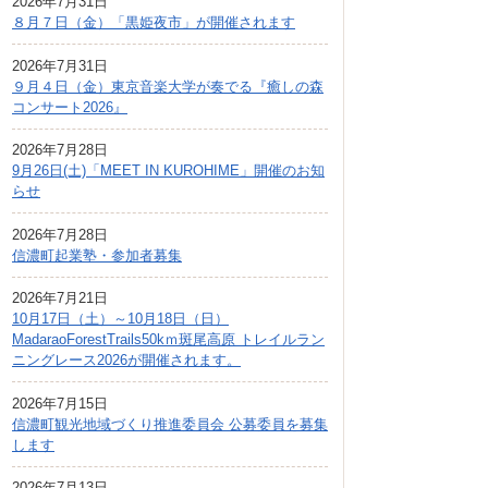
2026年7月31日
広報しなの
８月７日（金）「黒姫夜市」が開催されます
町制70周年記念
2026年7月31日
９月４日（金）東京音楽大学が奏でる『癒しの森
コンサート2026』
2026年7月28日
9月26日(土)「MEET IN KUROHIME」開催のお知
らせ
2026年7月28日
信濃町起業塾・参加者募集
2026年7月21日
10月17日（土）～10月18日（日）
MadaraoForestTrails50kｍ斑尾高原 トレイルラン
ニングレース2026が開催されます。
2026年7月15日
信濃町観光地域づくり推進委員会 公募委員を募集
します
2026年7月13日