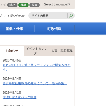
Select Language
▼
サイズ
縮小
標準
拡大
プ
お問い合わせ
産業・仕事
町政情報
経営支援・金融支援
町の概要
就労支援
組織案内
イベントカレン
商工業振興
庁舎案内
お知らせ
人事・職員募集
ダー
農林業振興
町長の部屋
2026年8月5日
届出・証明・法令・規
町議会
８月23日（日）第７回シナノフェスが開催されま
制
施策・計画
す。
企業の税金
都市整備
入札・契約
2026年8月4日
地籍調査
会計年度任用職員の募集について（随時募集）
指定管理者制度
選挙
求人情報
財政・行政改革
2026年8月1日
信濃町空き家バンク制度
人事・職員募集
統計・人口