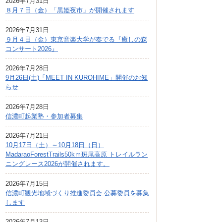
2026年7月31日
広報しなの
８月７日（金）「黒姫夜市」が開催されます
町制70周年記念
2026年7月31日
９月４日（金）東京音楽大学が奏でる『癒しの森
コンサート2026』
2026年7月28日
9月26日(土)「MEET IN KUROHIME」開催のお知
らせ
2026年7月28日
信濃町起業塾・参加者募集
2026年7月21日
10月17日（土）～10月18日（日）
MadaraoForestTrails50kｍ斑尾高原 トレイルラン
ニングレース2026が開催されます。
2026年7月15日
信濃町観光地域づくり推進委員会 公募委員を募集
します
2026年7月13日