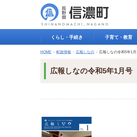
くらし・手続き
子育て・教育
戸籍・印鑑登録・住民
子育て支援
HOME
›
町政情報
›
広報しなの
›
広報しなの令和5年1月
登録
母子の健康・予防接
防災情報
母子の保健
広報しなの令和5年1月号
年金・保険
保育園・幼稚園
税金
小学校・中学校
住まい
生涯学習
公共交通
教育委員会
ごみ・リサイクル
教育相談
上水道・下水道
人権・平和啓発
生活道路
学校給食
交通安全・防犯
図書
環境
国民スポーツ大会