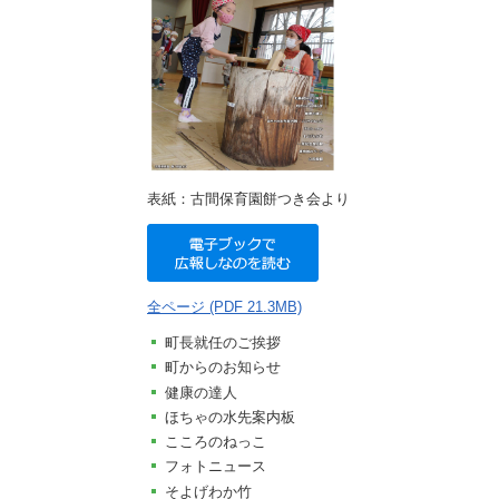
施設
町民活動
相談窓口
ペット
表紙：古間保育園餅つき会より
全ページ (PDF 21.3MB)
町長就任のご挨拶
町からのお知らせ
健康の達人
ほちゃの水先案内板
こころのねっこ
フォトニュース
そよげわか竹