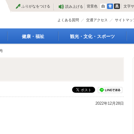
本
ふりがなをつける
背景色
白
青
黒
文字
読み上げる
文
へ
よくある質問
交通アクセス
サイトマッ
健康・福祉
観光・文化・スポーツ
高齢者福祉
観光
号
種
介護保険
特産物
障がい・福祉
文化・芸術
救急医療
文化財
保健・健康・医療
施設
母子保健
合宿
健康増進
スポーツ
予防接種
まつり
2022年12月28日
食育
国内・国際交流