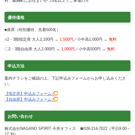
村、飯綱町にお住まいかつ3名以上でご来場の⽅
優待価格
■座席（特別優待、先着500名）
○2・3階指定席 大人2,100円 →
1,500円
／⼩中⾼1,000円 →
無料
〇2・3階自由席 大人2,000円 →
1,000円
／⼩中⾼500円 →
無料
申込方法
案内チラシをご確認の上、下記申込みフォームからお申し込みくださ
い。
【指定席】申込みフォーム
【自由席】申込みフォーム
お問い合わせ
株式会社NAGANO SPIRIT 今井オフィス ☎026-214-7022（平日9:00～
17:30）