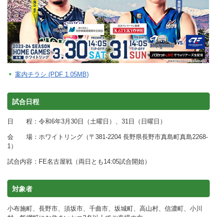
案内チラシ (PDF 1.05MB)
試合日程
日 程：令和6年3月30日（土曜日）、31日（日曜日）
会 場：ホワイトリング（〒381-2204 長野県長野市真島町真島2268-
1）
試合内容：FE名古屋戦（両日とも14:05試合開始）
対象者
⼩布施町、⻑野市、須坂市、千曲市、坂城町、⾼⼭村、信濃町、⼩川