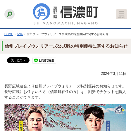
本
ふりがなをつける
背景色
白
青
黒
読み上げる
文
文字サイズ
縮小
標準
拡大
へ
HOME
›
記事
›
信州ブレイブウォリアーズ公式戦の特別優待に関するお知らせ
信州ブレイブウォリアーズ公式戦の特別優待に関するお知らせ
2024年3月11日
長野広域連合より信州ブレイブウォリアーズ特別優待のお知らせです。
長野広域にお住まいの⽅（信濃町在住の方）は、割安でチケットを購入
することができます。