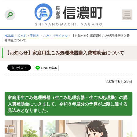
本
ふりがなをつける
背景色
白
青
黒
読み上げる
文
文字サイズ
縮小
標準
拡大
へ
HOME
›
くらし・手続き
›
ごみ・リサイクル
›
【お知らせ】家庭用生ごみ処理機器購入費
補助金について
【お知らせ】家庭用生ごみ処理機器購入費補助金について
2026年6月29日
家庭用生ごみ処理機器（生ごみ処理容器・生ごみ処理機）の購
入費補助金につきまして、令和８年度分の予算が上限に達する
見込みとなりました。