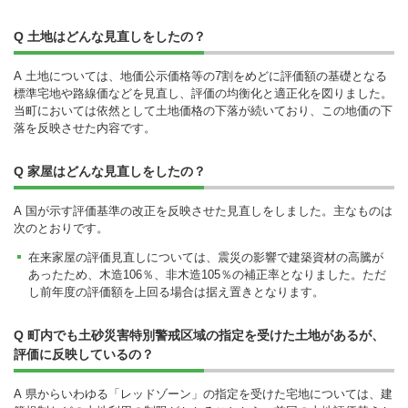
Q 土地はどんな見直しをしたの？
A 土地については、地価公示価格等の7割をめどに評価額の基礎となる
標準宅地や路線価などを見直し、評価の均衡化と適正化を図りました。
当町においては依然として土地価格の下落が続いており、この地価の下
落を反映させた内容です。
Q 家屋はどんな見直しをしたの？
A 国が示す評価基準の改正を反映させた見直しをしました。主なものは
次のとおりです。
在来家屋の評価見直しについては、震災の影響で建築資材の高騰が
あったため、木造106％、非木造105％の補正率となりました。ただ
し前年度の評価額を上回る場合は据え置きとなります。
Q 町内でも土砂災害特別警戒区域の指定を受けた土地があるが、
評価に反映しているの？
A 県からいわゆる「レッドゾーン」の指定を受けた宅地については、建