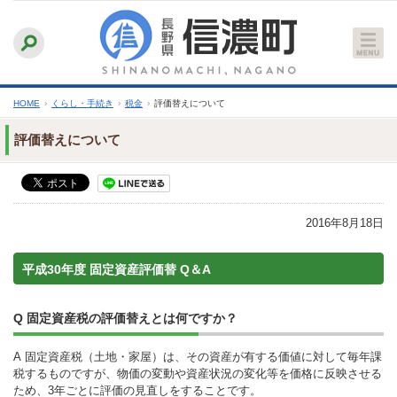
本
ふりがなをつける
背景色
白
青
黒
読み上げる
文
文字サイズ
縮小
標準
拡大
へ
HOME
›
くらし・手続き
›
税金
›
評価替えについて
評価替えについて
2016年8月18日
平成30年度 固定資産評価替 Q＆A
Q 固定資産税の評価替えとは何ですか？
A 固定資産税（土地・家屋）は、その資産が有する価値に対して毎年課
税するものですが、物価の変動や資産状況の変化等を価格に反映させる
ため、3年ごとに評価の見直しをすることです。