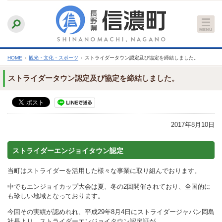
本
ふりがなをつける
背景色
白
青
黒
読み上げる
文
文字サイズ
縮小
標準
拡大
へ
HOME
›
観光・文化・スポーツ
›
ストライダータウン認定及び協定を締結しました。
ストライダータウン認定及び協定を締結しました。
2017年8月10日
ストライダーエンジョイタウン認定
当町はストライダーを活用した様々な事業に取り組んでおります。
中でもエンジョイカップ大会は夏、冬の2回開催されており、全国的に
も珍しい地域となっております。
今回その実績が認めれれ、平成29年8月4日にストライダージャパン岡島
社長より、ストライダーエンジョイタウン認定証が