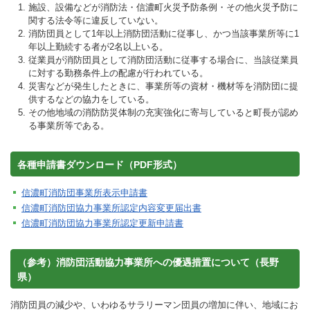
施設、設備などが消防法・信濃町火災予防条例・その他火災予防に
関する法令等に違反していない。
消防団員として1年以上消防団活動に従事し、かつ当該事業所等に1
年以上勤続する者が2名以上いる。
従業員が消防団員として消防団活動に従事する場合に、当該従業員
に対する勤務条件上の配慮が行われている。
災害などが発生したときに、事業所等の資材・機材等を消防団に提
供するなどの協力をしている。
その他地域の消防防災体制の充実強化に寄与していると町長が認め
る事業所等である。
各種申請書ダウンロード（PDF形式）
信濃町消防団事業所表示申請書
信濃町消防団協力事業所認定内容変更届出書
信濃町消防団協力事業所認定更新申請書
（参考）消防団活動協力事業所への優遇措置について（長野
県）
消防団員の減少や、いわゆるサラリーマン団員の増加に伴い、地域にお