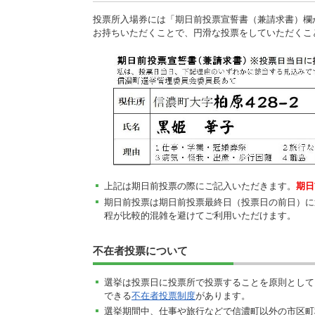
投票所入場券には「期日前投票宣誓書（兼請求書）欄
お持ちいただくことで、円滑な投票をしていただくこ
上記は期日前投票の際にご記入いただきます。
期日
期日前投票は期日前投票最終日（投票日の前日）に
程が比較的混雑を避けてご利用いただけます。
不在者投票について
選挙は投票日に投票所で投票することを原則として
できる
不在者投票制度
があります。
選挙期間中、仕事や旅行などで信濃町以外の市区町