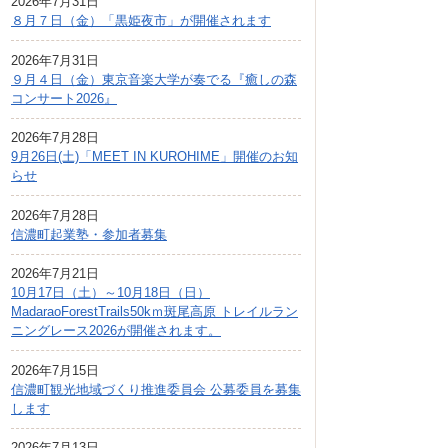
2026年7月31日
広報しなの
８月７日（金）「黒姫夜市」が開催されます
町制70周年記念
2026年7月31日
９月４日（金）東京音楽大学が奏でる『癒しの森
コンサート2026』
2026年7月28日
9月26日(土)「MEET IN KUROHIME」開催のお知
らせ
2026年7月28日
信濃町起業塾・参加者募集
2026年7月21日
10月17日（土）～10月18日（日）
MadaraoForestTrails50kｍ斑尾高原 トレイルラン
ニングレース2026が開催されます。
2026年7月15日
信濃町観光地域づくり推進委員会 公募委員を募集
します
2026年7月13日