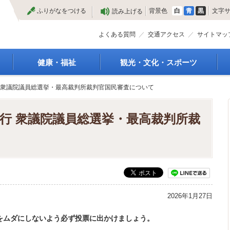
本
ふりがなをつける
背景色
白
青
黒
文字
読み上げる
文
へ
よくある質問
交通アクセス
サイトマッ
健康・福祉
観光・文化・スポーツ
高齢者福祉
観光
執行 衆議院議員総選挙・最高裁判所裁判官国民審査について
種
介護保険
特産物
障がい・福祉
文化・芸術
日執行 衆議院議員総選挙・最高裁判所裁
救急医療
文化財
保健・健康・医療
施設
母子保健
合宿
健康増進
スポーツ
予防接種
まつり
食育
国内・国際交流
2026年1月27日
をムダにしないよう必ず投票に出かけましょう。