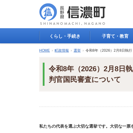
くらし・手続き
子育て・教育
戸籍・印鑑登録・住民
子育て支援
HOME
›
町政情報
›
選挙
›
令和8年（2026）2月8日
登録
母子の健康・予防接
防災情報
母子の保健
令和8年（2026）2月8
年金・保険
保育園・幼稚園
税金
小学校・中学校
判官国民審査について
住まい
生涯学習
公共交通
教育委員会
ごみ・リサイクル
教育相談
上水道・下水道
人権・平和啓発
生活道路
学校給食
交通安全・防犯
図書
私たちの代表を選ぶ大切な選挙です。大切な一票
環境
国民スポーツ大会