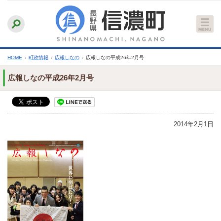
本
ふりがなをつける
背景色
白
青
黒
読み上げる
文
文字サイズ
縮小
標準
拡大
へ
HOME
›
町政情報
›
広報しなの
›
広報しなの平成26年2月号
広報しなの平成26年2月号
2014年2月1日