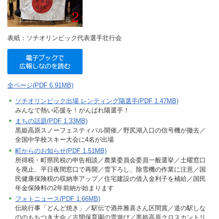
表紙：ソチオリンピック代表選手壮行会
全ページ(PDF 6.91MB)
ソチオリンピック出場 レンティング陽選手(PDF 1.47MB)
みんなで熱い応援を！がんばれ陽選手！
まちの話題(PDF 1.33MB)
黒姫高原スノーフェスティバル開催／野尻湖入口の信号機が撤去／
全国中学校スキー大会に4名が出場
町からのお知らせ(PDF 1.51MB)
所得税・町県民税の申告相談／農業委員会委員一般選挙／土曜窓口
を廃止、平日夜間窓口で再開／雪下ろし、除雪機の作業に注意／国
民健康保険税の収納率アップ／住宅建設の借入金利子を補給／国民
年金保険料の2年前納が始まります
フォトニュース(PDF 1.66MB)
伝統行事「どんど焼き」／駅伝で酒井雅喜さん区間賞／道の駅しな
ののもちつき大会／古間保育園の雪遊び／黒姫高原クロスカントリ