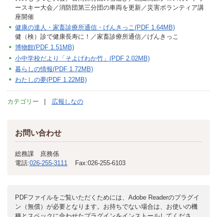
ースキー大会／消防団第三分団の車両を更新／災害ボランティア講
座開催
健康の達人・家畜診療所通信・げんきっこ(PDF 1.64MB)
健（検）診で健康長寿に！／家畜診療所通信／げんきっこ
博物館(PDF 1.51MB)
小中学校だより「そよげわか竹」(PDF 2.02MB)
暮らしの情報(PDF 1.72MB)
わたしの夢(PDF 1.22MB)
カテゴリー
広報しなの
お問い合わせ
総務課 庶務係
電話:
026-255-3111
Fax:
026-255-6103
PDFファイルをご覧いただくためには、Adobe Readerのプラグイ
ン（無償）が必要となります。お持ちでない場合は、お使いの機
種とスペックに合わせたプラグインをインストールしてくださ