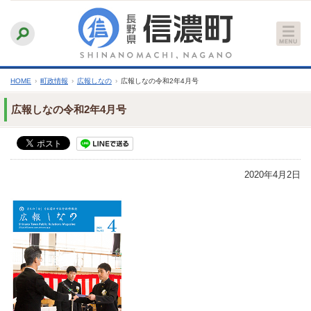
本
ふりがなをつける
背景色
白
青
黒
読み上げる
文
文字サイズ
縮小
標準
拡大
へ
HOME
›
町政情報
›
広報しなの
›
広報しなの令和2年4月号
広報しなの令和2年4月号
2020年4月2日