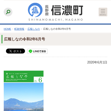
本
ふりがなをつける
背景色
白
青
黒
読み上げる
文
文字サイズ
縮小
標準
拡大
へ
HOME
›
町政情報
›
広報しなの
›
広報しなの令和2年6月号
広報しなの令和2年6月号
2020年6月1日