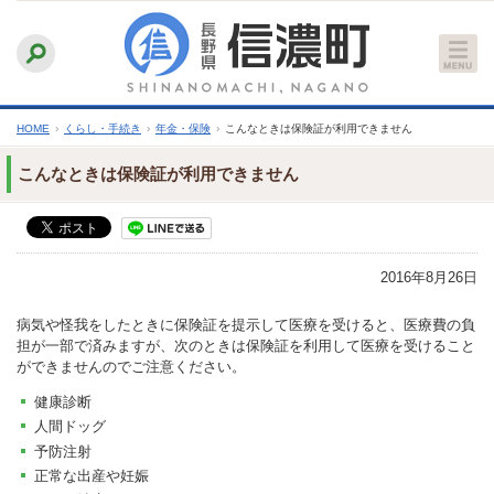
本
ふりがなをつける
背景色
白
青
黒
読み上げる
文
文字サイズ
縮小
標準
拡大
へ
HOME
›
くらし・手続き
›
年金・保険
›
こんなときは保険証が利用できません
こんなときは保険証が利用できません
2016年8月26日
病気や怪我をしたときに保険証を提示して医療を受けると、医療費の負
担が一部で済みますが、次のときは保険証を利用して医療を受けること
ができませんのでご注意ください。
健康診断
人間ドッグ
予防注射
正常な出産や妊娠