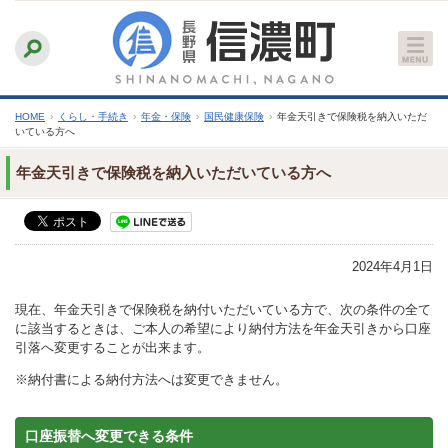
本
ふりがなをつける
背景色
白
青
黒
読み上げる
文
文字サイズ
縮小
標準
拡大
へ
HOME
›
くらし・手続き
›
年金・保険
›
国民健康保険
›
年金天引きで保険税を納入いただ
いている方へ
年金天引きで保険税を納入いただいている方へ
2024年4月1日
現在、年金天引きで保険税を納付いただいている方で、次の条件の全て
に該当するときは、ご本人の希望により納付方法を年金天引きから口座
引落へ変更することが出来ます。
※納付書による納付方法へは変更できません。
口座振替へ変更できる条件