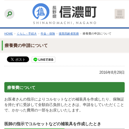
本
ふりがなをつける
背景色
白
青
黒
読み上げる
文
文字サイズ
縮小
標準
拡大
へ
HOME
›
くらし・手続き
›
年金・保険
›
後期高齢者医療
›
療養費の申請について
療養費の申請について
2016年8月29日
療養費について
お医者さんの指示によりコルセットなどの補装具を作成したり、保険証
を持たずに受診して全額自己負担したときは、申請をしていただくこと
で、かかった費用の一部をお戻しいたします。
医師の指示でコルセットなどの補装具を作成したとき