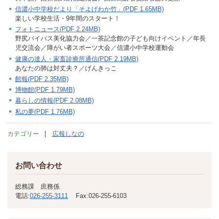
信濃小中学校だより「そよげわか竹」(PDF 1.65MB)
楽しい学校生活・9年間のスタート！
フォトニュース(PDF 2.24MB)
野尻バイパス美化協力会／一茶記念館の子ども向けイベント／年長
児交流会／障がい者スポーツ大会／信濃小中学校運動会
健康の達人・家畜診療所通信(PDF 2.19MB)
あなたの肺は対丈夫？／げんきっこ
館報(PDF 2.35MB)
博物館(PDF 1.79MB)
暮らしの情報(PDF 2.08MB)
私の夢(PDF 1.76MB)
カテゴリー
広報しなの
お問い合わせ
総務課 庶務係
電話:
026-255-3111
Fax:
026-255-6103