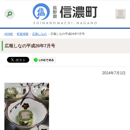
本
ふりがなをつける
背景色
白
青
黒
読み上げる
文
文字サイズ
縮小
標準
拡大
へ
HOME
›
町政情報
›
広報しなの
›
広報しなの平成26年7月号
広報しなの平成26年7月号
2014年7月1日