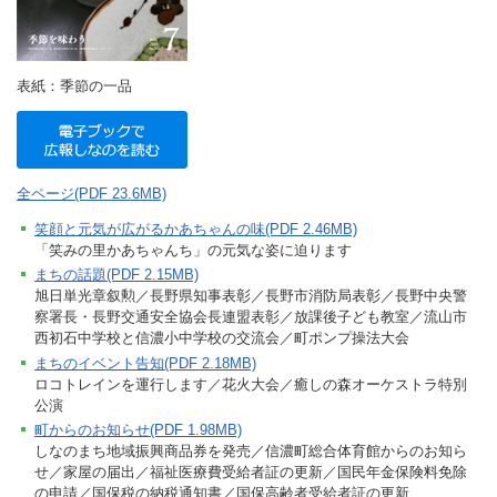
表紙：季節の一品
全ページ(PDF 23.6MB)
笑顔と元気が広がるかあちゃんの味(PDF 2.46MB)
「笑みの里かあちゃんち」の元気な姿に迫ります
まちの話題(PDF 2.15MB)
旭日単光章叙勲／長野県知事表彰／長野市消防局表彰／長野中央警
察署長・長野交通安全協会長連盟表彰／放課後子ども教室／流山市
西初石中学校と信濃小中学校の交流会／町ポンプ操法大会
まちのイベント告知(PDF 2.18MB)
ロコトレインを運行します／花火大会／癒しの森オーケストラ特別
公演
町からのお知らせ(PDF 1.98MB)
しなのまち地域振興商品券を発売／信濃町総合体育館からのお知ら
せ／家屋の届出／福祉医療費受給者証の更新／国民年金保険料免除
の申請／国保税の納税通知書／国保高齢者受給者証の更新