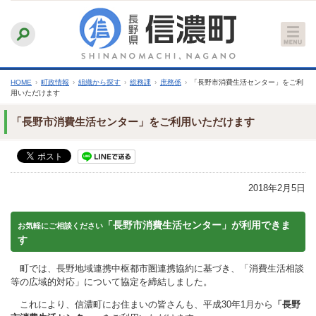
本
ふりがなをつける
背景色
白
青
黒
読み上げる
文
文字サイズ
縮小
標準
拡大
へ
HOME
›
町政情報
›
組織から探す
›
総務課
›
庶務係
›
「長野市消費生活センター」をご利
用いただけます
「長野市消費生活センター」をご利用いただけます
2018年2月5日
「長野市消費生活センター」が利用できま
お気軽にご相談ください
す
町では、長野地域連携中枢都市圏連携協約に基づき、「消費生活相談
等の広域的対応」について協定を締結しました。
これにより、信濃町にお住まいの皆さんも、平成30年1月から
「長野