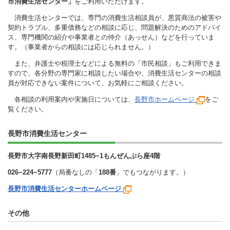
市消費生活センター」
をご利用いただけます。
消費生活センターでは、専門の消費生活相談員が、悪質商法の被害や
契約トラブル、多重債務などの相談に応じ、問題解決のためのアドバイ
ス、専門機関の紹介や事業者との仲介（あっせん）などを行っていま
す。（事業者からの相談には応じられません。）
また、弁護士や税理士などによる無料の「市民相談」もご利用できま
すので、各分野の専門家に相談したい場合や、消費生活センターの相談
員が対応できない案件について、お気軽にご相談ください。
各相談の利用案内や実施日については、
長野市ホームページ
をご
覧ください。
長野市消費生活センター
長野市大字南長野新田町1485−1
もんぜんぷら座4階
026−224−5777
（局番なしの「
188番
」でもつながります。）
長野市消費生活センターホームページ
その他