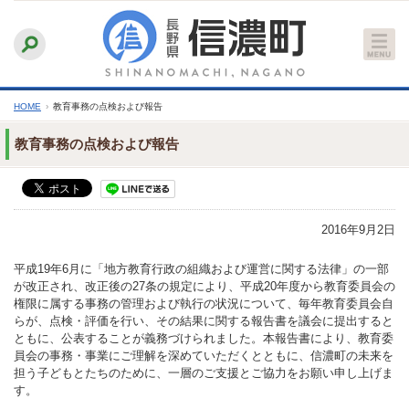
本
ふりがなをつける
背景色
白
青
黒
読み上げる
文
文字サイズ
縮小
標準
拡大
へ
HOME
›
教育事務の点検および報告
教育事務の点検および報告
2016年9月2日
平成19年6月に「地方教育行政の組織および運営に関する法律」の一部
が改正され、改正後の27条の規定により、平成20年度から教育委員会の
権限に属する事務の管理および執行の状況について、毎年教育委員会自
らが、点検・評価を行い、その結果に関する報告書を議会に提出すると
ともに、公表することが義務づけられました。本報告書により、教育委
員会の事務・事業にご理解を深めていただくとともに、信濃町の未来を
担う子どもとたちのために、一層のご支援とご協力をお願い申し上げま
す。