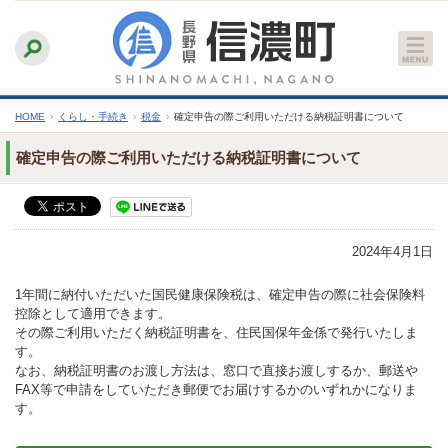
本
ふりがなをつける
背景色
白
青
黒
読み上げる
文
文字サイズ
縮小
標準
拡大
へ
HOME
›
くらし・手続き
›
税金
›
確定申告の際ご利用いただける納税証明書について
確定申告の際ご利用いただける納税証明書について
2024年4月1日
1年間に納付いただいた国民健康保険税は、確定申告の際に社会保険料
控除として適用できます。
その際ご利用いただく納税証明書を、住民国保年金係で発行いたしま
す。
なお、納税証明書のお渡し方法は、窓口で直接お渡しするか、郵送や
FAX等で申請をしていただき郵便でお届けするかのいずれかになりま
す。