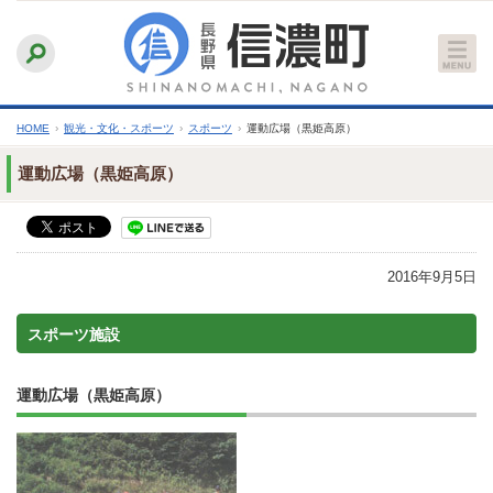
本
ふりがなをつける
背景色
白
青
黒
読み上げる
文
文字サイズ
縮小
標準
拡大
へ
HOME
›
観光・文化・スポーツ
›
スポーツ
›
運動広場（黒姫高原）
運動広場（黒姫高原）
2016年9月5日
スポーツ施設
運動広場（黒姫高原）