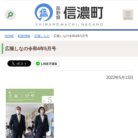
本
ふりがなをつける
背景色
白
青
黒
読み上げる
文
文字サイズ
縮小
標準
拡大
へ
HOME
›
町政情報
›
広報しなの
›
広報しなの令和4年5月号
広報しなの令和4年5月号
2022年5月13日