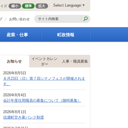
Select Language
▼
サイズ
縮小
標準
拡大
プ
お問い合わせ
産業・仕事
町政情報
経営支援・金融支援
町の概要
就労支援
組織案内
イベントカレン
商工業振興
庁舎案内
お知らせ
人事・職員募集
ダー
農林業振興
町長の部屋
2026年8月5日
届出・証明・法令・規
町議会
８月23日（日）第７回シナノフェスが開催されま
制
施策・計画
す。
企業の税金
都市整備
入札・契約
2026年8月4日
地籍調査
会計年度任用職員の募集について（随時募集）
指定管理者制度
選挙
求人情報
財政・行政改革
2026年8月1日
信濃町空き家バンク制度
人事・職員募集
統計・人口