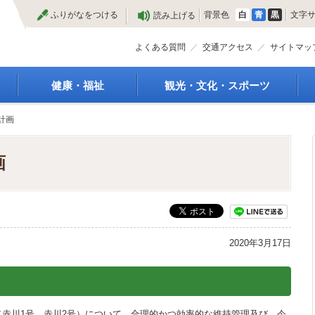
本
ふりがなをつける
背景色
白
青
黒
文字
読み上げる
文
へ
よくある質問
交通アクセス
サイトマッ
健康・福祉
観光・文化・スポーツ
高齢者福祉
観光
計画
種
介護保険
特産物
障がい・福祉
文化・芸術
画
救急医療
文化財
保健・健康・医療
施設
母子保健
合宿
健康増進
スポーツ
予防接種
まつり
2020年3月17日
食育
国内・国際交流
（赤川1号、赤川2号）について、合理的かつ効率的な維持管理及び、今