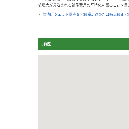
施設
後増大が見込まれる補修費用の平準化を図ることを目的
町民活動
信濃町シェッド長寿命化修繕計画(R4.11時点修正) (PD
相談窓口
ペット
地図