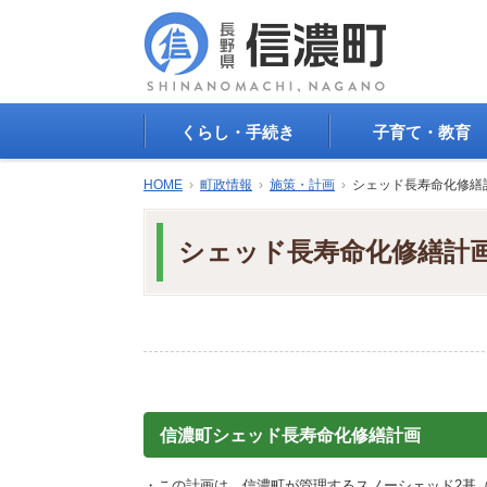
くらし・手続き
子育て・教育
戸籍・印鑑登録・住民
子育て支援
HOME
›
町政情報
›
施策・計画
›
シェッド長寿命化修繕
登録
母子の健康・予防接
防災情報
母子の保健
シェッド長寿命化修繕計
年金・保険
保育園・幼稚園
税金
小学校・中学校
住まい
生涯学習
公共交通
教育委員会
ごみ・リサイクル
教育相談
上水道・下水道
人権・平和啓発
生活道路
学校給食
信濃町シェッド長寿命化修繕計画
交通安全・防犯
図書
環境
国民スポーツ大会
・この計画は、信濃町が管理するスノーシェッド2基