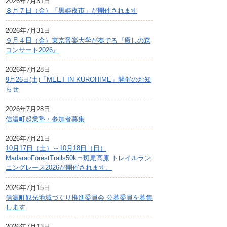
2026年7月31日
広報しなの
８月７日（金）「黒姫夜市」が開催されます
町制70周年記念
2026年7月31日
９月４日（金）東京音楽大学が奏でる『癒しの森
コンサート2026』
2026年7月28日
9月26日(土)「MEET IN KUROHIME」開催のお知
らせ
2026年7月28日
信濃町起業塾・参加者募集
2026年7月21日
10月17日（土）～10月18日（日）
MadaraoForestTrails50kｍ斑尾高原 トレイルラン
ニングレース2026が開催されます。
2026年7月15日
信濃町観光地域づくり推進委員会 公募委員を募集
します
2026年7月13日