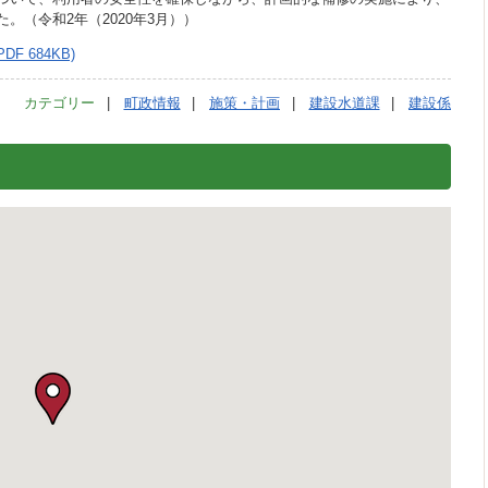
（令和2年（2020年3月））
F 684KB)
カテゴリー
町政情報
施策・計画
建設水道課
建設係