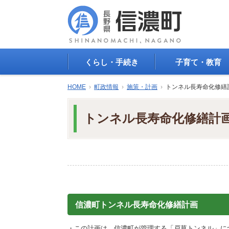
くらし・手続き
子育て・教育
戸籍・印鑑登録・住民
子育て支援
HOME
›
町政情報
›
施策・計画
›
トンネル長寿命化修繕
登録
母子の健康・予防接
防災情報
母子の保健
トンネル長寿命化修繕計
年金・保険
保育園・幼稚園
税金
小学校・中学校
住まい
生涯学習
公共交通
教育委員会
ごみ・リサイクル
教育相談
上水道・下水道
人権・平和啓発
生活道路
学校給食
信濃町トンネル長寿命化修繕計画
交通安全・防犯
図書
環境
国民スポーツ大会
・この計画は、信濃町が管理する「戸草トンネル」に