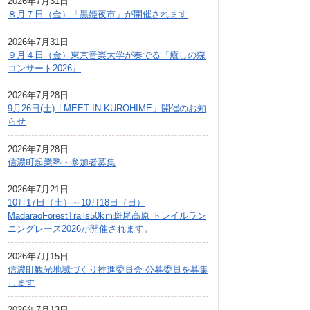
2026年7月31日
広報しなの
８月７日（金）「黒姫夜市」が開催されます
町制70周年記念
2026年7月31日
９月４日（金）東京音楽大学が奏でる『癒しの森
コンサート2026』
2026年7月28日
9月26日(土)「MEET IN KUROHIME」開催のお知
らせ
2026年7月28日
信濃町起業塾・参加者募集
2026年7月21日
10月17日（土）～10月18日（日）
MadaraoForestTrails50kｍ斑尾高原 トレイルラン
ニングレース2026が開催されます。
2026年7月15日
信濃町観光地域づくり推進委員会 公募委員を募集
します
2026年7月13日