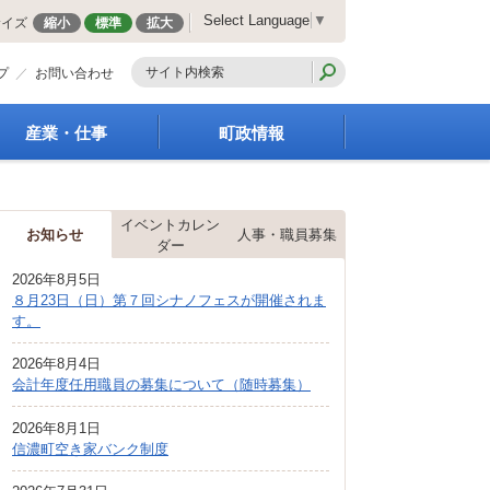
Select Language
▼
サイズ
縮小
標準
拡大
プ
お問い合わせ
産業・仕事
町政情報
経営支援・金融支援
町の概要
就労支援
組織案内
イベントカレン
商工業振興
庁舎案内
お知らせ
人事・職員募集
ダー
農林業振興
町長の部屋
2026年8月5日
届出・証明・法令・規
町議会
８月23日（日）第７回シナノフェスが開催されま
制
施策・計画
す。
企業の税金
都市整備
入札・契約
2026年8月4日
地籍調査
会計年度任用職員の募集について（随時募集）
指定管理者制度
選挙
求人情報
財政・行政改革
2026年8月1日
信濃町空き家バンク制度
人事・職員募集
統計・人口