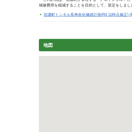
施設
補修費用を縮減することを目的として、策定をしました。
町民活動
信濃町トンネル長寿命化修繕計画(R4.11時点修正) (PD
相談窓口
ペット
地図