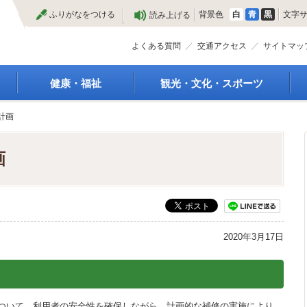
本
ふりがなをつける
背景色
白
青
黒
文字
読み上げる
文
へ
よくある質問
交通アクセス
サイトマッ
健康・福祉
観光・文化・スポーツ
高齢者福祉
観光
計画
種
介護保険
特産物
障がい・福祉
文化・芸術
画
救急医療
文化財
保健・健康・医療
施設
母子保健
合宿
健康増進
スポーツ
予防接種
まつり
2020年3月17日
食育
国内・国際交流
ついて、利用者の安全性を確保しながら、計画的な補修の実施により、