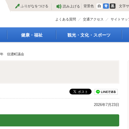
本
ふりがなをつける
背景色
白
青
黒
文字
読み上げる
文
へ
よくある質問
交通アクセス
サイトマッ
健康・福祉
観光・文化・スポーツ
高齢者福祉
観光
種
介護保険
特産物
年 信濃町議会
障がい・福祉
文化・芸術
救急医療
文化財
保健・健康・医療
施設
母子保健
合宿
健康増進
スポーツ
予防接種
まつり
食育
国内・国際交流
2026年7月23日