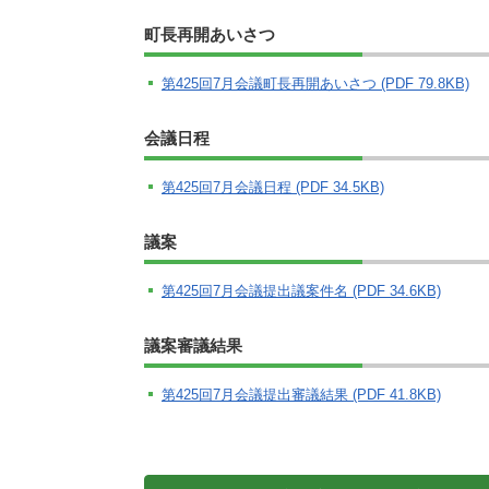
施設
町長再開あいさつ
町民活動
相談窓口
第425回7月会議町長再開あいさつ (PDF 79.8KB)
ペット
会議日程
第425回7月会議日程 (PDF 34.5KB)
議案
第425回7月会議提出議案件名 (PDF 34.6KB)
議案審議結果
第425回7月会議提出審議結果 (PDF 41.8KB)