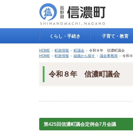
くらし・手続き
子育て・教育
戸籍・印鑑登録・住民
子育て支援
HOME
›
町政情報
›
町議会
›
令和８年 信濃町議会
登録
母子の健康・予防接
HOME
›
町政情報
›
組織から探す
›
議会事務局
›
令和８
防災情報
母子の保健
年金・保険
保育園・幼稚園
令和８年 信濃町議会
税金
小学校・中学校
住まい
生涯学習
公共交通
教育委員会
ごみ・リサイクル
教育相談
上水道・下水道
人権・平和啓発
生活道路
学校給食
交通安全・防犯
図書
第425回信濃町議会定例会7月会議
環境
国民スポーツ大会