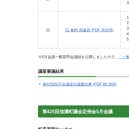
11
11.峯村 崇議員 (PDF 301KB)
※6月会議一般質問会議録を公開しましたので、
「一
議案審議結果
第425回6月会議提出議案結果 (PDF 68.1KB)
第425回信濃町議会定例会5月会議