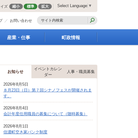
Select Language
▼
サイズ
縮小
標準
拡大
プ
お問い合わせ
産業・仕事
町政情報
経営支援・金融支援
町の概要
就労支援
組織案内
商工業振興
庁舎案内
イベントカレン
お知らせ
人事・職員募集
農林業振興
町長の部屋
ダー
届出・証明・法令・規
町議会
2026年8月5日
制
施策・計画
８月23日（日）第７回シナノフェスが開催されま
企業の税金
す。
都市整備
入札・契約
地籍調査
2026年8月4日
指定管理者制度
選挙
会計年度任用職員の募集について（随時募集）
求人情報
財政・行政改革
2026年8月1日
人事・職員募集
信濃町空き家バンク制度
統計・人口