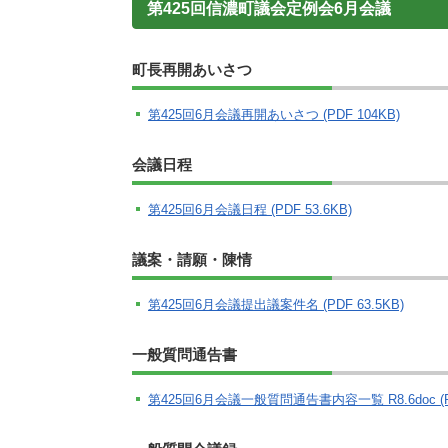
第425回信濃町議会定例会6月会議
町長再開あいさつ
第425回6月会議再開あいさつ (PDF 104KB)
会議日程
第425回6月会議日程 (PDF 53.6KB)
議案・請願・陳情
第425回6月会議提出議案件名 (PDF 63.5KB)
一般質問通告書
第425回6月会議一般質問通告書内容一覧 R8.6doc (PD