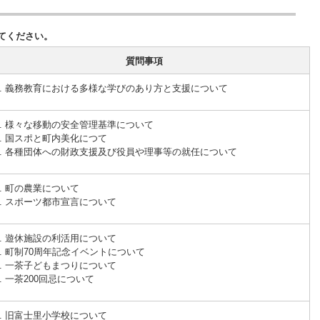
てください。
質問事項
義務教育における多様な学びのあり方と支援について
様々な移動の安全管理基準について
国スポと町内美化につて
各種団体への財政支援及び役員や理事等の就任について
町の農業について
スポーツ都市宣言について
遊休施設の利活用について
町制70周年記念イベントについて
一茶子どもまつりについて
一茶200回忌について
旧富士里小学校について