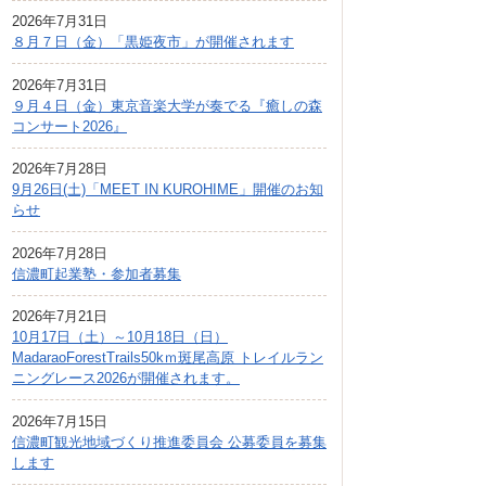
広報しなの
2026年7月31日
８月７日（金）「黒姫夜市」が開催されます
町制70周年記念
2026年7月31日
９月４日（金）東京音楽大学が奏でる『癒しの森
コンサート2026』
2026年7月28日
9月26日(土)「MEET IN KUROHIME」開催のお知
らせ
2026年7月28日
信濃町起業塾・参加者募集
2026年7月21日
10月17日（土）～10月18日（日）
MadaraoForestTrails50kｍ斑尾高原 トレイルラン
ニングレース2026が開催されます。
2026年7月15日
信濃町観光地域づくり推進委員会 公募委員を募集
します