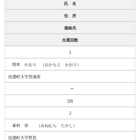
氏 名
住 所
連絡先
当選回数
1
岡本 かおり （おかもと かおり）
信濃町大字荒瀬原
ー
1回
2
峯村 崇 （みねむら たかし）
信濃町大字野尻