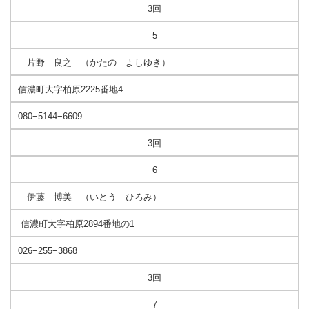
3回
5
片野 良之 （かたの よしゆき）
信濃町大字柏原2225番地4
080−5144−6609
3回
6
伊藤 博美 （いとう ひろみ）
信濃町大字柏原2894番地の1
026−255−3868
3回
7