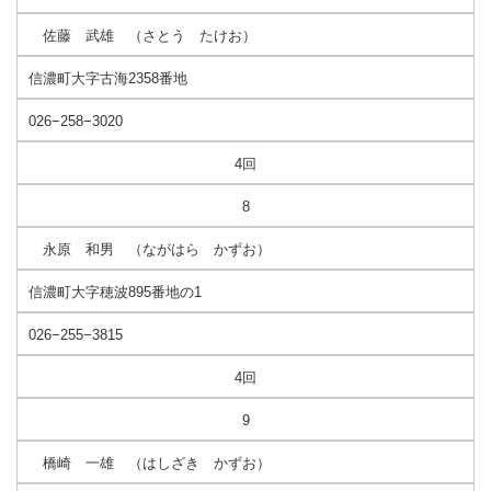
佐藤 武雄 （さとう たけお）
信濃町大字古海2358番地
026−258−3020
4回
8
永原 和男 （ながはら かずお）
信濃町大字穂波895番地の1
026−255−3815
4回
9
橋崎 一雄 （はしざき かずお）