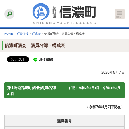
本
ふりがなをつける
背景色
白
青
黒
読み上げる
文
文字サイズ
縮小
標準
拡大
へ
HOME
›
町政情報
›
町議会
›
信濃町議会 議員名簿・構成表
信濃町議会 議員名簿・構成表
2025年5月7日
第19代信濃町議会議員名簿
任期：令和7年4月1日～令和11年3月
31日
（令和7年4月7日現在）
議席番号