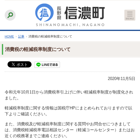
本
ふりがなをつける
背景色
白
青
黒
読み上げる
文
文字サイズ
縮小
標準
拡大
へ
HOME
›
記事
›
消費税の軽減税率制度について
消費税の軽減税率制度について
2020年11月5日
令和元年10月1日から消費税率引上げに伴い軽減税率制度が制度化され
ました。
軽減税率制度に関する情報は国税庁HPにまとめられておりますので以
下よりご確認ください。
また、消費税及び軽減税率制度に関する質問やお問合せにつきまして
は、消費税軽減税率電話相談センター（軽減コールセンター）またはお
近くの税務署までご連絡ください。