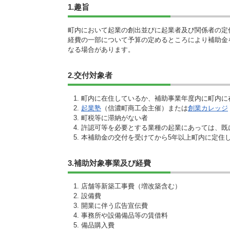
施設
1.趣旨
町民活動
町内において起業の創出並びに起業者及び関係者の定
相談窓口
経費の一部について予算の定めるところにより補助金
ペット
なる場合があります。
2.交付対象者
町内に在住しているか、補助事業年度内に町内に
起業塾
（信濃町商工会主催）または
創業カレッジ
町税等に滞納がない者
許認可等を必要とする業種の起業にあっては、既
本補助金の交付を受けてから5年以上町内に定住
3.補助対象事業及び経費
店舗等新築工事費（増改築含む）
設備費
開業に伴う広告宣伝費
事務所や設備備品等の賃借料
備品購入費