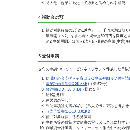
その他、起業にあたって必要と認められる経費
4.補助金の額
補助対象経費の2分の1以内とし、千円未満は切り
業展開（※2）をする者の場合は50万円を限度と
※2 事業展開とは個人(法人)が現在の家業(事業
5.交付申請
交付の申請ついては、ビジネスプランを作成した日以
信濃町起業支援人材育成支援事業補助金交付申請書(D
事業計画書(DOC 39.5KB)
（様式2号）
誓約書(ODT 20.8KB)
（様式３号）
納税証明書
住民票の写し
登記事項証明書の写し（法人で既に登記を済ませ
収支予算書(DOCX 8.81KB)
補助対象経費に係る見積書
事務所等の賃貸借契約書の写し又はこれに類する
創業資金計画書（※フォーマット作成中のため個