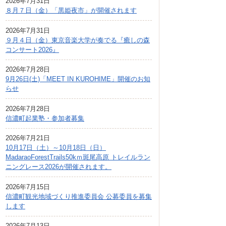
2026年7月31日
広報しなの
８月７日（金）「黒姫夜市」が開催されます
町制70周年記念
2026年7月31日
９月４日（金）東京音楽大学が奏でる『癒しの森
コンサート2026』
2026年7月28日
9月26日(土)「MEET IN KUROHIME」開催のお知
らせ
2026年7月28日
信濃町起業塾・参加者募集
2026年7月21日
10月17日（土）～10月18日（日）
MadaraoForestTrails50kｍ斑尾高原 トレイルラン
ニングレース2026が開催されます。
2026年7月15日
信濃町観光地域づくり推進委員会 公募委員を募集
します
2026年7月13日