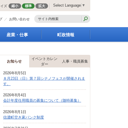
Select Language
▼
サイズ
縮小
標準
拡大
プ
お問い合わせ
産業・仕事
町政情報
経営支援・金融支援
町の概要
就労支援
組織案内
イベントカレン
商工業振興
庁舎案内
お知らせ
人事・職員募集
ダー
農林業振興
町長の部屋
2026年8月5日
届出・証明・法令・規
町議会
８月23日（日）第７回シナノフェスが開催されま
制
施策・計画
す。
企業の税金
都市整備
入札・契約
2026年8月4日
地籍調査
会計年度任用職員の募集について（随時募集）
指定管理者制度
選挙
求人情報
財政・行政改革
2026年8月1日
信濃町空き家バンク制度
人事・職員募集
統計・人口