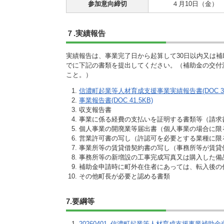
参加意向締切
４月10日（金）
７.実績報告
実績報告は、事業完了日から起算して30日以内又は補
でに下記の書類を提出してください。（補助金の交付
こと。）
信濃町起業等人材育成支援事業実績報告書(DOC 31
事業報告書(DOC 41.5KB)
収支報告書
事業に係る経費の支払いを証明する書類等（請求
個人事業の開廃業等届出書（個人事業の場合に限
営業許可書の写し（許認可を必要とする業種に限
事業所等の賃貸借契約書の写し（事務所等が賃貸
事務所等の新増設の工事完成写真又は購入した備
補助金申請時に町外在住者にあっては、転入後の
その他町長が必要と認める書類
7.要綱等
20260401_信濃町起業等人材育成支援事業補助金交付要