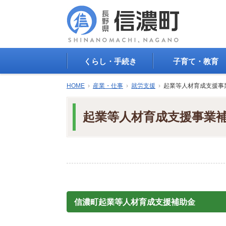
くらし・手続き
子育て・教育
戸籍・印鑑登録・住民
子育て支援
HOME
›
産業・仕事
›
就労支援
›
起業等人材育成支援事
登録
母子の健康・予防接
防災情報
母子の保健
起業等人材育成支援事業
年金・保険
保育園・幼稚園
税金
小学校・中学校
住まい
生涯学習
公共交通
教育委員会
ごみ・リサイクル
教育相談
上水道・下水道
人権・平和啓発
生活道路
学校給食
信濃町起業等人材育成支援補助金
交通安全・防犯
図書
環境
国民スポーツ大会