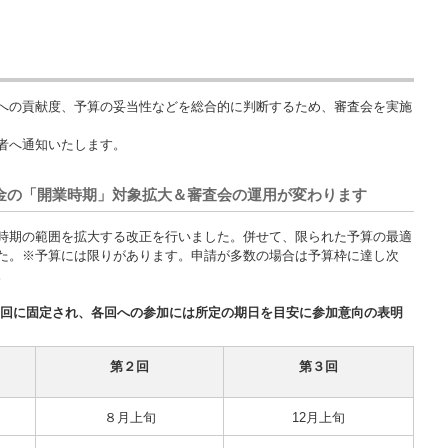
への貢献度、予算の妥当性などを総合的に判断するため、審査会を実施
者へ通知いたします。
金の「開業時期」対象拡大＆審査会の運用が変わります
時期の範囲を拡大する改正を行いました。併せて、限られた予算の最適
た。※予算には限りがあります。申請が多数の場合は予算枠に達し次
。
３回に固定され、各回への参加には所定の期日を目安に参加意向の表明
第２回
第３回
８月上旬
12月上旬