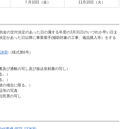
７月10日（金）
11月10日（火）
助金の交付決定のあった日の属する年度の3月31日のいづれか早い日ま
決定があった日以降に事業着手(補助対象の工事、備品購入等）をする
KB)
（様式第6号）
書及び通帳の写し及び振込依頼書の写し）
る。）
る。）
借の場合に限る。）
品等の写真
住民票の写し
綱 (RTF 132KB)