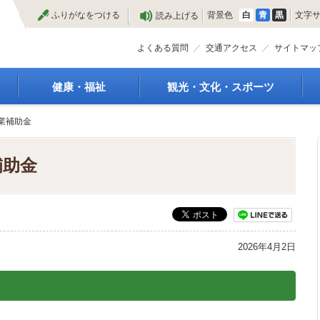
本
ふりがなをつける
背景色
白
青
黒
文字
読み上げる
文
へ
よくある質問
交通アクセス
サイトマッ
健康・福祉
観光・文化・スポーツ
高齢者福祉
観光
業補助金
種
介護保険
特産物
障がい・福祉
文化・芸術
補助金
救急医療
文化財
保健・健康・医療
施設
母子保健
合宿
健康増進
スポーツ
予防接種
まつり
2026年4月2日
食育
国内・国際交流