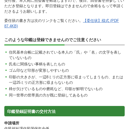
受付後、本人宛に照会書を郵送しますので、後日、回答書を持参してい
ただき登録となります。即日登録はできませんので余裕をもって申請く
ださるようお願いします。
委任状の書き方は次のリンクをご覧ください。
【委任状】様式 (PDF
87.4KB)
このような印鑑は登録できませんのでご注意ください
住民基本台帳に記載されている本人の「氏」や「名」の文字を表し
ていないもの
氏名に関係ない事柄を表したもの
ゴム印など印形が変形しやすいもの
印影の大きさが、一辺8ミリの正方形に収まってしまうもの、または
一辺25ミリの正方形に収まらないもの
枠が欠けているものや磨耗など、印影が鮮明でないもの
同一世帯の世帯員の方が既に登録してあるもの
印鑑登録証明書の交付方法
申請場所
住民福祉課住民国保年金係