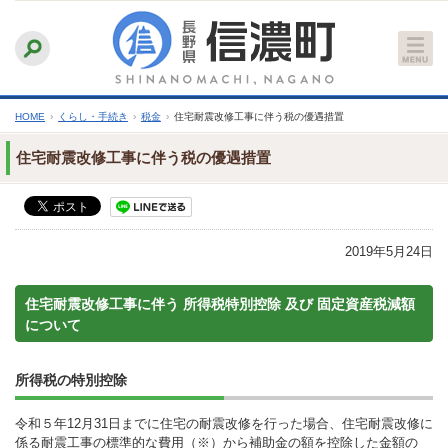
本
ふりがなをつける
背景色
白
青
黒
読み上げる
文
文字サイズ
縮小
標準
拡大
へ
HOME
›
くらし・手続き
›
税金
›
住宅耐震改修工事に伴う税の優遇措置
住宅耐震改修工事に伴う税の優遇措置
2019年5月24日
住宅耐震改修工事に伴う 所得税特別控除 及び 固定資産税減額
について
所得税の特別控除
令和５年12月31日までに住宅の耐震改修を行った場合、住宅耐震改修に
係る耐震工事の標準的な費用（※）から補助金の額を控除した金額の