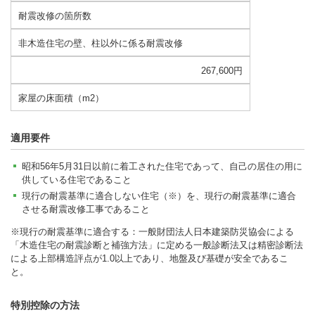
耐震改修の箇所数
非木造住宅の壁、柱以外に係る耐震改修
267,600円
家屋の床面積（m2）
適用要件
昭和56年5月31日以前に着工された住宅であって、自己の居住の用に
供している住宅であること
現行の耐震基準に適合しない住宅（※）を、現行の耐震基準に適合
させる耐震改修工事であること
※現行の耐震基準に適合する：一般財団法人日本建築防災協会による
「木造住宅の耐震診断と補強方法」に定める一般診断法又は精密診断法
による上部構造評点が1.0以上であり、地盤及び基礎が安全であるこ
と。
特別控除の方法