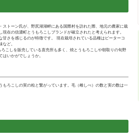
・ストーン氏が、野尻湖湖畔にある国際村を訪れた際、地元の農家に栽
し現在の信濃町とうもろこしブランドが確立されたと考えられます。
な甘さを感じるのが特徴です。 現在栽培されている品種はピーターコ
味など。
うもろこしを販売している直売所も多く、焼とうもろこしや朝取りの旬野
てはいかがでしょうか。
うもろこしの実の粒と繋がっています。毛（雌しべ）の数と実の数は一