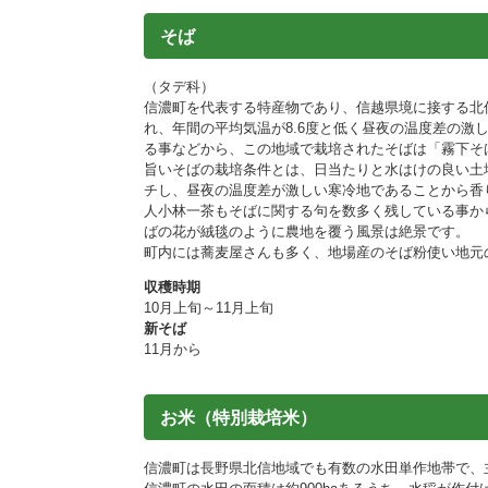
そば
（タデ科）
信濃町を代表する特産物であり、信越県境に接する北信
れ、年間の平均気温が8.6度と低く昼夜の温度差の激
る事などから、この地域で栽培されたそばは「霧下そ
旨いそばの栽培条件とは、日当たりと水はけの良い土
チし、昼夜の温度差が激しい寒冷地であることから香
人小林一茶もそばに関する句を数多く残している事か
ばの花が絨毯のように農地を覆う風景は絶景です。
町内には蕎麦屋さんも多く、地場産のそば粉使い地元
収穫時期
10月上旬～11月上旬
新そば
11月から
お米（特別栽培米）
信濃町は長野県北信地域でも有数の水田単作地帯で、