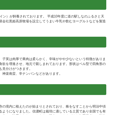
タイン）が飼養されております。 平成10年度に道の駅しなのふるさと天
限会社黒姫高原牧場を設立してうまい牛乳や飲むヨーグルトなどを製造
、子実は肉厚で果肉は柔らかく、辛味がやや少ないという特徴がありま
食欲を増進させ、地元で親しまれております。形状はベル型で四角形の
も見分けがつきます。
、神楽南蛮、辛ナンバンなどがあります。
寺の境内に植えたのが始まりとされており、株をなすことから明治中頃
るようになりました。信濃町は栽培に適している土質であり全国でも有