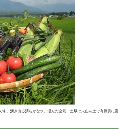
です。湧き出る清らかな水、澄んだ空気、土壌は火山灰土で有機質に富