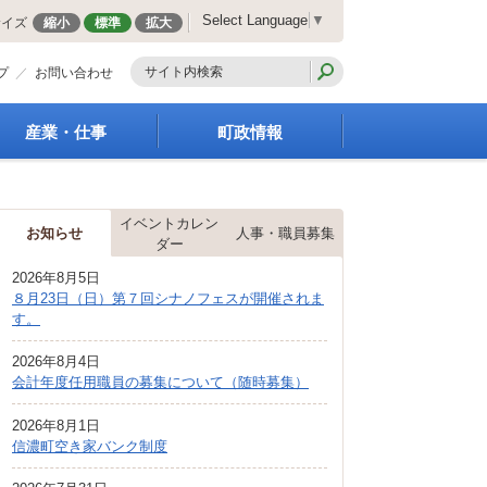
Select Language
▼
サイズ
縮小
標準
拡大
プ
お問い合わせ
産業・仕事
町政情報
経営支援・金融支援
町の概要
就労支援
組織案内
イベントカレン
商工業振興
庁舎案内
お知らせ
人事・職員募集
ダー
農林業振興
町長の部屋
2026年8月5日
届出・証明・法令・規
町議会
８月23日（日）第７回シナノフェスが開催されま
制
施策・計画
す。
企業の税金
都市整備
入札・契約
2026年8月4日
地籍調査
会計年度任用職員の募集について（随時募集）
指定管理者制度
選挙
求人情報
財政・行政改革
2026年8月1日
信濃町空き家バンク制度
人事・職員募集
統計・人口