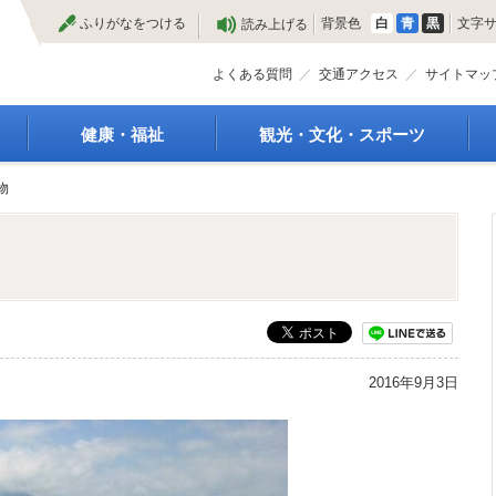
本
ふりがなをつける
背景色
白
青
黒
文字
読み上げる
文
へ
よくある質問
交通アクセス
サイトマッ
健康・福祉
観光・文化・スポーツ
高齢者福祉
観光
物
種
介護保険
特産物
障がい・福祉
文化・芸術
救急医療
文化財
保健・健康・医療
施設
母子保健
合宿
健康増進
スポーツ
予防接種
まつり
2016年9月3日
食育
国内・国際交流