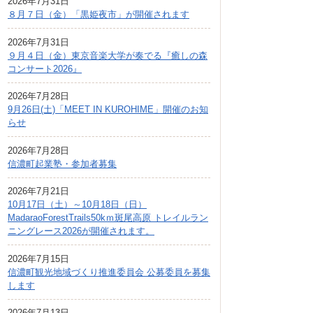
2026年7月31日
広報しなの
８月７日（金）「黒姫夜市」が開催されます
町制70周年記念
2026年7月31日
９月４日（金）東京音楽大学が奏でる『癒しの森
コンサート2026』
2026年7月28日
9月26日(土)「MEET IN KUROHIME」開催のお知
らせ
2026年7月28日
信濃町起業塾・参加者募集
2026年7月21日
10月17日（土）～10月18日（日）
MadaraoForestTrails50kｍ斑尾高原 トレイルラン
ニングレース2026が開催されます。
2026年7月15日
信濃町観光地域づくり推進委員会 公募委員を募集
します
2026年7月13日