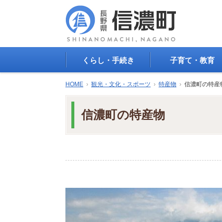
くらし・手続き
子育て・教育
戸籍・印鑑登録・住民
子育て支援
HOME
›
観光・文化・スポーツ
›
特産物
›
信濃町の特産
登録
母子の健康・予防接
防災情報
母子の保健
信濃町の特産物
年金・保険
保育園・幼稚園
税金
小学校・中学校
住まい
生涯学習
公共交通
教育委員会
ごみ・リサイクル
教育相談
上水道・下水道
人権・平和啓発
生活道路
学校給食
交通安全・防犯
図書
環境
国民スポーツ大会