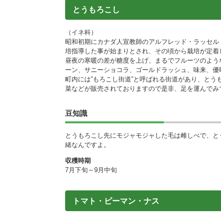
とうもろこし
（イネ科）
昭和初期にカナダ人宣教師のアルフレッド・ラッセル
培指導した事が始まりとされ、その頃から栽培が定着
昼夜の寒暖の差が糖度を上げ、まるでフルーツのよう
ーン、サニーショコラ、ゴールドラッシュ、味来、優
町内には”もろこし街道”と呼ばれる街道があり、と
菜などが販売されておりますので是非、足を運んでみ
豆知識
とうもろこし先にモジャモジャした毛は雌しべで、と
緒なんですよ。
収穫時期
7月下旬～9月中旬
トマト・ピーマン・ナス