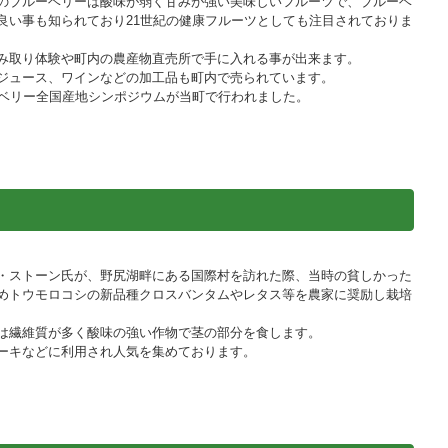
のブルーベリーは酸味が弱く甘みが強い美味しいフルーツで、ブルーベ
良い事も知られており21世紀の健康フルーツとしても注目されておりま
み取り体験や町内の農産物直売所で手に入れる事が出来ます。
ジュース、ワインなどの加工品も町内で売られています。
ーベリー全国産地シンポジウムが当町で行われました。
・ストーン氏が、野尻湖畔にある国際村を訪れた際、当時の貧しかった
めトウモロコシの新品種クロスバンタムやレタス等を農家に奨励し栽培
は繊維質が多く酸味の強い作物で茎の部分を食します。
ーキなどに利用され人気を集めております。