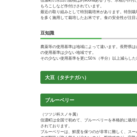
信濃町の水田の面積は約900haあるうち、水稲が作付
もろこしなど作付けされています。
最近の取り組みとして特別栽培米があります。特別栽
を多く施用して栽培したお米です。食の安全性が注目
豆知識
農薬等の使用基準は地域によって違います。長野県は
の使用基準は少ない地域です。
その少ない使用基準を更に50％（半分）以上減らし
大豆（タチナガハ）
ブルーベリー
（ツツジ科スノキ属）
信濃町は全国で初めて、ブルーベリーを本格的に栽培
されております。
ブルーベリーは、鮮度を保つのが非常に難しく、スー