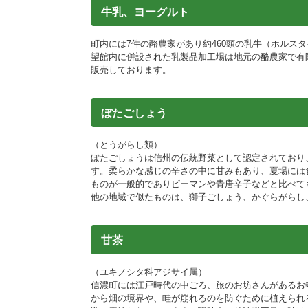
牛乳、ヨーグルト
町内には7件の酪農家があり約460頭の乳牛（ホルス
望館内に併設された乳製品加工場は地元の酪農家で有
販売しております。
ぼたごしょう
（とうがらし類）
ぼたごしょうは信州の伝統野菜として認定されており
す。柔らかな感じの辛さの中に甘みもあり、夏場には
ものが一般的でありピーマンや青唐辛子などと比べて
他の地域で似たものは、獅子ごしょう、かぐらがらし
甘茶
（ユキノシタ科アジサイ属）
信濃町には江戸時代の中ごろ、旅のお坊さんがあるお
から畑の境界や、畦が崩れるのを防ぐために植えられ