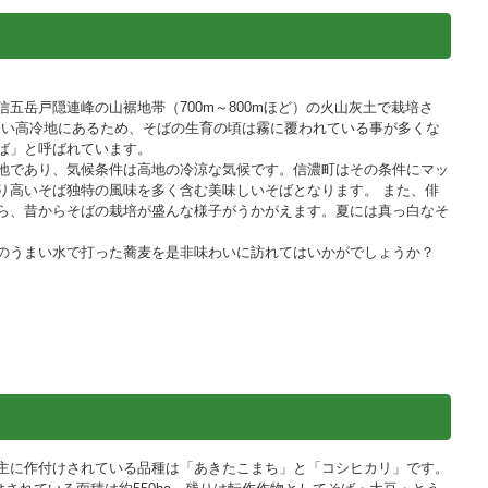
五岳戸隠連峰の山裾地帯（700m～800mほど）の火山灰土で栽培さ
しい高冷地にあるため、そばの生育の頃は霧に覆われている事が多くな
ば」と呼ばれています。
地であり、気候条件は高地の冷涼な気候です。信濃町はその条件にマッ
り高いそば独特の風味を多く含む美味しいそばとなります。 また、俳
ら、昔からそばの栽培が盛んな様子がうかがえます。夏には真っ白なそ
のうまい水で打った蕎麦を是非味わいに訪れてはいかがでしょうか？
主に作付けされている品種は「あきたこまち」と「コシヒカリ」です。