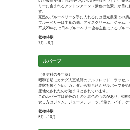
ので酸味が強く甘みが少ないのが一般的ですが、完熟
リーに含まれるアントシアニン（紫色の色素）が目に
す。
完熟のブルーベリーを手に入れるには観光農園での摘
ブルーベリーは生食の他、アイスクリーム、ジャム、
平成23年には日本ブルーベリー協会主催によるブル
収穫時期
7月～8月
ルバーブ
（タデ科の多年草）
昭和初期にカナダ人宣教師のアルフレッド・ラッセル
農家を救うため、カナダから持ち込んだルバーブを始
産地化されたのが始まりとされています。
このルバーブは緑色のものと赤色のものがあり、特徴
食し方はジャム、ジュース、シロップ漬け、パイ、ケ
収穫時期
5月～10月