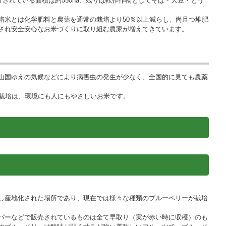
けされている面積は約550ha、残りは転作作物としてそば・大豆・とう
培米とは化学肥料と農薬を通常の栽培より50％以上減らし、尚且つ堆肥
され安全安心なお米づくりに取り組む農家が増えてきています。
山国ゆえの気候などにより病害虫の発生が少なく、全国的に見ても農薬
た栽培は、環境にも人にもやさしいお米です。
し産地化された場所であり、現在では様々な種類のブルーベリーが栽培
パーなどで販売されているものは全て早取り（実が赤い時に収穫）のも