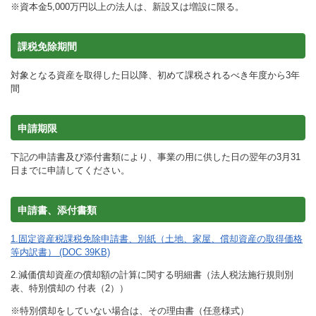
※資本金5,000万円以上の法人は、新設又は増設に限る。
課税免除期間
対象となる資産を取得した日以降、初めて課税されるべき年度から3年
間
申請期限
下記の申請書及び添付書類により、事業の用に供した日の翌年の3月31
日までに申請してください。
申請書、添付書類
1.固定資産税課税免除申請書、別紙（土地、家屋、償却資産の取得価格
等内訳書） (DOC 39KB)
2.減価償却資産の償却額の計算に関する明細書（法人税法施行規則別
表、特別償却の 付表（2））
※特別償却をしていない場合は、その理由書（任意様式）