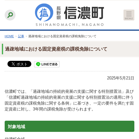
本
ふりがなをつける
背景色
白
青
黒
読み上げる
文
文字サイズ
縮小
標準
拡大
へ
HOME
›
記事
›
過疎地域における固定資産税の課税免除について
過疎地域における固定資産税の課税免除について
2025年5月21日
信濃町では、「過疎地域の持続的発展の支援に関する特別措置法」及び
「信濃町過疎地域の持続的発展の支援に関する特別措置法の適用に伴う
固定資産税の課税免除に関する条例」に基づき、一定の要件を満たす固
定資産に対し、3年間の課税免除が受けられます。
対象地域