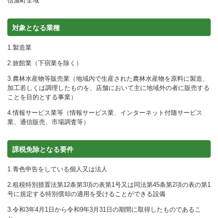
信濃町全域
対象となる業種
1.製造業
2.旅館業（下宿業を除く）
3.農林水産物等販売業（地域内で生産された農林水産物を原料に製造、
加工若しくは調理したものを、店舗において主に地域外の者に販売する
ことを目的とする事業）
4.情報サービス業等（情報サービス業、インターネット付随サービス
業、通信販売、市場調査等）
課税免除となる要件
1.青色申告をしている個人又は法人
2.租税特別措置法第12条第3項の表第1号又は同法第45条第2項の表の第1
号に規定する特別償却の適用を受けることができる設備
3.令和3年4月1日から令和9年3月31日の期間に取得したものであるこ