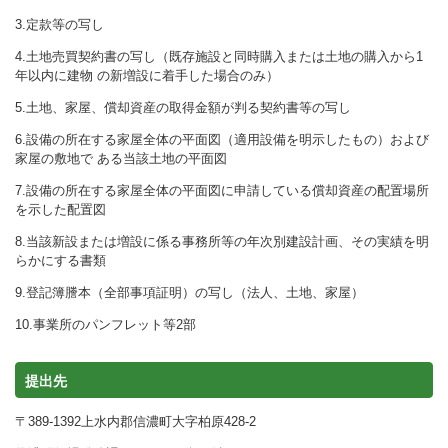
3.定款等の写し
4.土地売買契約書の写し（既存施設と同時購入または土地の購入から1
年以内に建物 の新増設に着手した場合のみ）
5.土地、家屋、償却資産の取得金額が判る契約書等の写し
6.設備の所在する家屋全体の平面図（適用設備を明示したもの）および
家屋の敷地で ある当該土地の平面図
7.設備の所在する家屋全体の平面図に申請している償却資産の配置場所
を示した配置図
8.当該新設または増設に係る事務所等の年次別建設計画、その実績を明
らかにする書類
9.登記簿謄本（全部事項証明）の写し（法人、土地、家屋）
10.事業所のパンフレット等2部
提出先
〒389-1392上水内郡信濃町大字柏原428-2