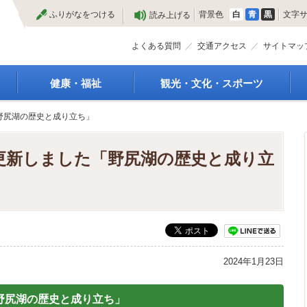
本
ふりがなをつける
背景色
白
青
黒
文字
読み上げる
文
へ
よくある質問
交通アクセス
サイトマッ
健康・福祉
観光・文化・スポーツ
高齢者福祉
観光
「野尻湖の歴史と成り立ち」
種
介護保険
特産物
障がい・福祉
文化・芸術
eを更新しました「野尻湖の歴史と成り立
救急医療
文化財
保健・健康・医療
施設
母子保健
合宿
健康増進
スポーツ
予防接種
まつり
食育
国内・国際交流
2024年1月23日
「野尻湖の歴史と成り立ち」