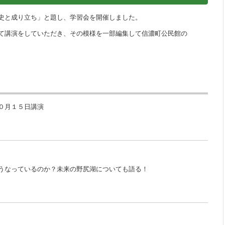
史と成り立ち」と題し、学習会を開催しました。
て講演をしていただき、その模様を一部編集して信濃町公民館の
０月１５日講演
うなっているのか？未来の野尻湖についても語る！