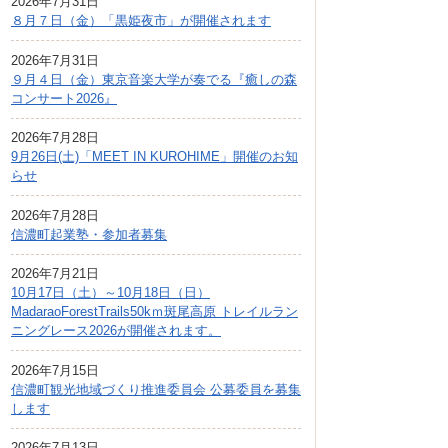
2026年7月31日
広報しなの
８月７日（金）「黒姫夜市」が開催されます
町制70周年記念
2026年7月31日
９月４日（金）東京音楽大学が奏でる『癒しの森
コンサート2026』
2026年7月28日
9月26日(土)「MEET IN KUROHIME」開催のお知
らせ
2026年7月28日
信濃町起業塾・参加者募集
2026年7月21日
10月17日（土）～10月18日（日）
MadaraoForestTrails50kｍ斑尾高原 トレイルラン
ニングレース2026が開催されます。
2026年7月15日
信濃町観光地域づくり推進委員会 公募委員を募集
します
2026年7月13日