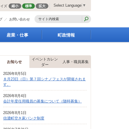
Select Language
▼
サイズ
縮小
標準
拡大
プ
お問い合わせ
産業・仕事
町政情報
経営支援・金融支援
町の概要
就労支援
組織案内
イベントカレン
商工業振興
庁舎案内
お知らせ
人事・職員募集
ダー
農林業振興
町長の部屋
2026年8月5日
届出・証明・法令・規
町議会
８月23日（日）第７回シナノフェスが開催されま
制
施策・計画
す。
企業の税金
都市整備
入札・契約
2026年8月4日
地籍調査
会計年度任用職員の募集について（随時募集）
指定管理者制度
選挙
求人情報
財政・行政改革
2026年8月1日
信濃町空き家バンク制度
人事・職員募集
統計・人口