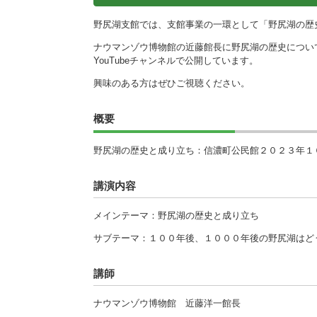
施設
野尻湖支館では、支館事業の一環として「野尻湖の歴
町民活動
相談窓口
ナウマンゾウ博物館の近藤館長に野尻湖の歴史につい
YouTubeチャンネルで公開しています。
ペット
興味のある方はぜひご視聴ください。
概要
野尻湖の歴史と成り立ち：信濃町公民館２０２３年１
講演内容
メインテーマ：野尻湖の歴史と成り立ち
サブテーマ：１００年後、１０００年後の野尻湖はど
講師
ナウマンゾウ博物館 近藤洋一館長