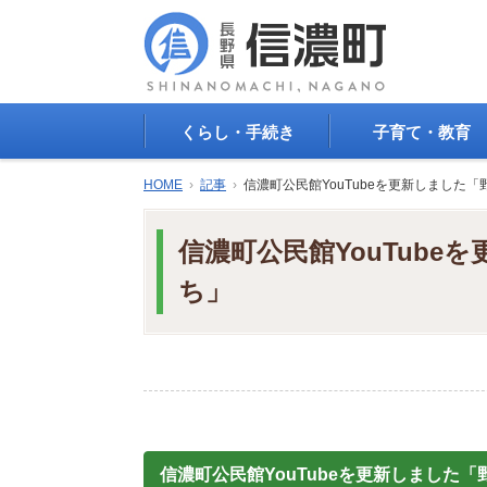
くらし・手続き
子育て・教育
戸籍・印鑑登録・住民
子育て支援
HOME
›
記事
›
信濃町公民館YouTubeを更新しました
登録
母子の健康・予防接
防災情報
母子の保健
信濃町公民館YouTub
年金・保険
保育園・幼稚園
税金
小学校・中学校
ち」
住まい
生涯学習
公共交通
教育委員会
ごみ・リサイクル
教育相談
上水道・下水道
人権・平和啓発
生活道路
学校給食
交通安全・防犯
図書
環境
信濃町公民館YouTubeを更新しました
国民スポーツ大会