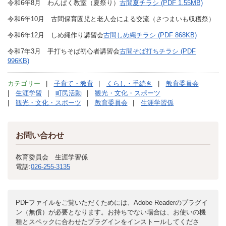
令和6年8月 わんぱく教室（夏祭り）
古間夏チラシ (PDF 1.55MB)
令和6年10月 古間保育園児と老人会による交流（さつまいも収穫祭）
令和6年12月 しめ縄作り講習会
古間しめ縄チラシ (PDF 868KB)
令和7年3月 手打ちそば初心者講習会
古間そば打ちチラシ (PDF
996KB)
カテゴリー
子育て・教育
くらし・手続き
教育委員会
生涯学習
町民活動
観光・文化・スポーツ
観光・文化・スポーツ
教育委員会
生涯学習係
お問い合わせ
教育委員会 生涯学習係
電話:
026-255-3135
PDFファイルをご覧いただくためには、Adobe Readerのプラグイ
ン（無償）が必要となります。お持ちでない場合は、お使いの機
種とスペックに合わせたプラグインをインストールしてくださ