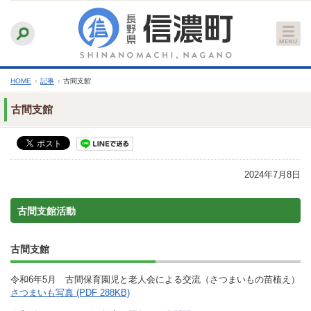
本
ふりがなをつける
背景色
白
青
黒
読み上げる
文
文字サイズ
縮小
標準
拡大
へ
HOME
›
記事
›
古間支館
古間支館
2024年7月8日
古間支館活動
古間支館
令和6年5月 古間保育園児と老人会による交流（さつまいもの苗植え）
さつまいも写真 (PDF 288KB)