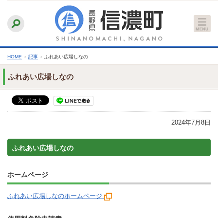
本
ふりがなをつける
背景色
白
青
黒
読み上げる
文
文字サイズ
縮小
標準
拡大
へ
HOME
›
記事
›
ふれあい広場しなの
ふれあい広場しなの
2024年7月8日
ふれあい広場しなの
ホームページ
ふれあい広場しなのホームページ