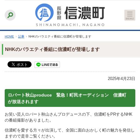
本
ふりがなをつける
背景色
白
青
黒
読み上げる
文
文字サイズ
縮小
標準
拡大
へ
HOME
›
記事
›
NHKのバラエティ番組に信濃町が登場します
NHKのバラエティ番組に信濃町が登場します
2025年4月23日
ロバート秋山produce 緊急！町民オーディション 信濃町
が放送されます
お笑い芸人ロバート秋山さんプロデュースの下、信濃町をPRするNHK
の番組撮影がありました。
信濃町を愛する方々が出演して、全国に面白おかしく町の魅力を発信し
ますので是非ご覧ください。