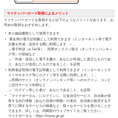
マイナンバーカード取得によるメリット
マイナンバーカードを取得すると以下のようなメリットがあります。お
早めの取得をおすすめします。
本人確認書類として使用できます。
署名用の電子証明書として利用できます（インターネット等で電子
文書を作成・送信する際に利用します。）。
→電子申請（e-Tax等）、民間オンライン取引（オンラインバンキン
グ等）の登録など
→「作成・送信した電子文書が、あなたが作成した真正なものであ
り、あなたが送信したものであること」を証明
利用者証明用の電子証明書として利用できます（インターネットサ
イトやキオスク等にログイン等する際に利用します。 ）。
→
民間のサイト（オンラインバンキング等）へのログイン、コンビ
ニ交付サービス利用など
→「ログイン等した者が、あなたであること」を証明
「マイナポータル」にログインし、公金決済サービス、自治体が保
有する自己情報（あなた自身の情報）の表示、自治体が提供する子
育てに関するサービスの検索など、様々なサービスを受けることが
できます。詳しくは、内閣府のウェブサイトをご覧ください。
マイナポータル：https://myna.go.jp/