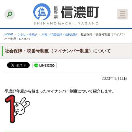
本
ふりがなをつける
背景色
白
青
黒
読み上げる
文
文字サイズ
縮小
標準
拡大
へ
HOME
›
くらし・手続き
›
戸籍・印鑑登録・住民登録
›
社会保障・税番号制度（マイナン
バー制度）について
社会保障・税番号制度（マイナンバー制度）について
2023年4月11日
平成27年度から始まったマイナンバー制度について紹介します。