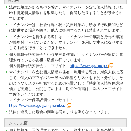
法律に規定があるものを除き、マイナンバーを含む個人情報（いわ
ゆる特定個人情報）を収集したり、保管したりすることが禁止され
ています。
マイナンバーは、社会保障・税・災害対策の手続きで行政機関など
に提供する場合を除き、他人に提供することは禁止されています。
マイナンバーを提供する際には、マイナンバーの確認と身元の確認
が義務付けられているため、マイナンバーを用いて本人になりすま
して手続を行うことはできません。
個人情報保護委員会という第三者機関が、マイナンバーが適切に管
理されているか監視・監督を行っています。
個人情報保護委員会ウェブサイト：
https://www.ppc.go.jp/
マイナンバーを含む個人情報を保有・利用する際は、対象人数に応
じて、個人のプライバシー等への影響やリスクを予測・分析し、そ
のようなリスクを軽減するための措置として「特定個人情報保護評
価」を実施し、公開しています。町の評価書は、次のウェブサイト
で確認いただけます。
マイナンバー保護評価ウェブサイト：
https://www.ppc.go.jp/mynumber/
法律に違反した場合の罰則も従来よりも重くなっています。
システム面
個人情報を一元管理するのではなく、従来どおり、年金の情報は年