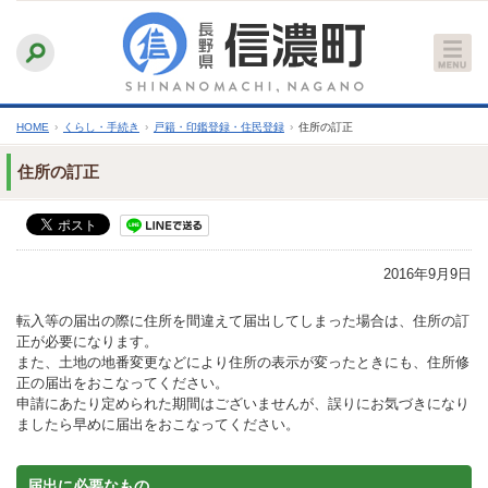
本
ふりがなをつける
背景色
白
青
黒
読み上げる
文
文字サイズ
縮小
標準
拡大
へ
HOME
›
くらし・手続き
›
戸籍・印鑑登録・住民登録
›
住所の訂正
住所の訂正
2016年9月9日
転入等の届出の際に住所を間違えて届出してしまった場合は、住所の訂
正が必要になります。
また、土地の地番変更などにより住所の表示が変ったときにも、住所修
正の届出をおこなってください。
申請にあたり定められた期間はございませんが、誤りにお気づきになり
ましたら早めに届出をおこなってください。
届出に必要なもの