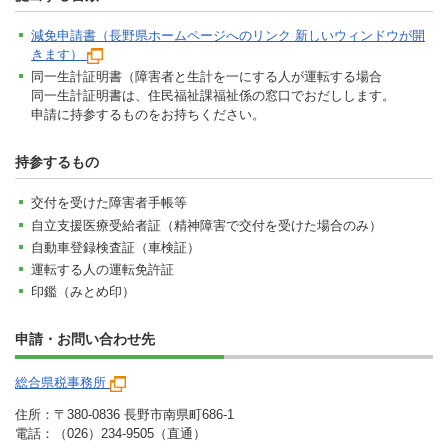
減免申請書（長野県ホームページへのリンク 新しいウィンドウが開
きます）
同一生計証明書（障害者と生計を一にする人が運転する場合
同一生計証明書は、住民福祉課福祉係の窓口でおだしします。
申請に持参するものをお持ちください。
持参するもの
交付を受けた障害者手帳等
自立支援医療受給者証（精神障害で交付を受けた場合のみ）
自動車登録検査証（車検証）
運転する人の運転免許証
印鑑（みとめ印）
申請・お問い合わせ先
総合県税事務所
住所：〒380-0836 長野市南県町686-1
電話：（026）234-9505（直通）