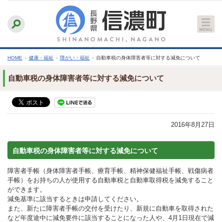
本
ふりがなをつける
背景色
白
青
黒
読み上げる
文
文字サイズ
縮小
標準
拡大
へ
HOME
›
健康・福祉
›
障がい・福祉
›
自動車税の身体障害者等に対する減免について
自動車税の身体障害者等に対する減免について
2016年8月27日
自動車税の身体障害者等に対する減免について
障害者手帳（身体障害者手帳、療育手帳、精神保健福祉手帳、戦傷病者
手帳）をお持ちの人が使用する自動車税と自動車取得税を減免すること
ができます。
減免基準に該当するときは申請してください。
また、新たに障害者手帳の交付を受けたり、新規に自動車を取得された
など年度途中に減免要件に該当することになった人や、4月1日現在で減