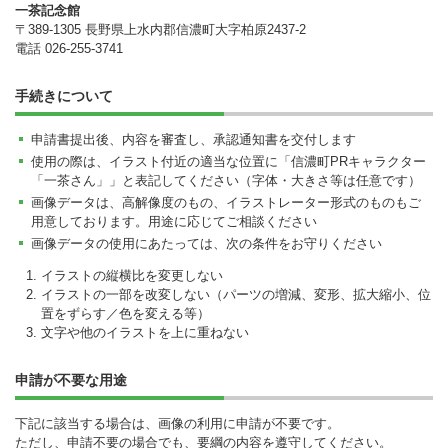
一茶記念館
〒389-1305 長野県上水内郡信濃町大字柏原2437-2
電話 026-255-3741
手続きについて
申請書提出後、内容を審査し、承認通知書を交付します
使用の際は、イラスト付近の適当な位置に「信濃町PRキャラクター
「一茶さん」」と表記してください（字体・大きさ等は任意です）
画像データは、高解像度のもの、イラストレーター形式のものもご
用意しております。用途に応じてご相談ください
画像データの使用にあたっては、次の条件をお守りください
イラストの縦横比を変更しない
イラストの一部を改変しない（パーツの増減、変形、拡大縮小、位
置をずらす／色を変える等）
文字や他のイラストを上に重ねない
申請が不要な用途
下記に該当する場合は、画像の利用に申請が不要です。
ただし、申請不要の場合でも、要綱の内容を遵守してください。