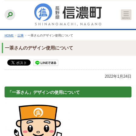
本
ふりがなをつける
背景色
白
青
黒
読み上げる
文
文字サイズ
縮小
標準
拡大
へ
HOME
›
記事
›
一茶さんのデザイン使用について
一茶さんのデザイン使用について
2022年1月24日
「一茶さん」デザインの使用について