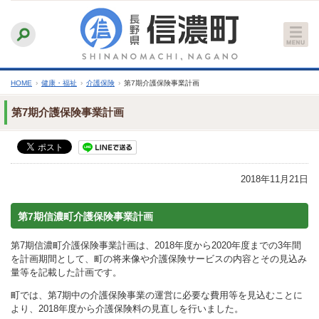
本
ふりがなをつける
背景色
白
青
黒
読み上げる
文
文字サイズ
縮小
標準
拡大
へ
HOME
›
健康・福祉
›
介護保険
›
第7期介護保険事業計画
第7期介護保険事業計画
2018年11月21日
第7期信濃町介護保険事業計画
第7期信濃町介護保険事業計画は、2018年度から2020年度までの3年間
を計画期間として、町の将来像や介護保険サービスの内容とその見込み
量等を記載した計画です。
町では、第7期中の介護保険事業の運営に必要な費用等を見込むことに
より、2018年度から介護保険料の見直しを行いました。